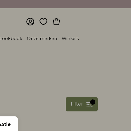
Lookbook
Onze merken
Winkels
1
Filter
atie