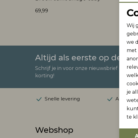
C
69,99
Wij 
gebr
we d
met
Altijd als eerste op de ho
anon
rele
Schrijf je in voor onze nieuwsbrief en ont
welk
korting!
cook
je a
Snelle levering
Automatis
wet
kunt
te k
Webshop
Klan
A