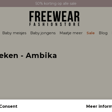
50% korting op alle sale
Baby meisjes
Baby jongens
Maatje meer
Sale
Blog
oeken - Ambika
Consent
Meer inform