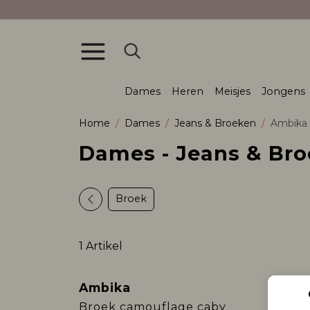
Dames
Heren
Meisjes
Jongens
Home
Dames
Jeans & Broeken
Ambika
Dames - Jeans & Br
Broek
1 Artikel
Ambika
Broek camouflage caby