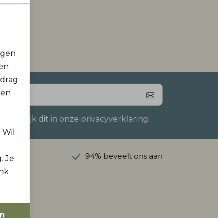
rgen
men
edrag
 en
 Bekijk dit in onze privacyverklaring.
. Wil
anaf €50
94% beveelt ons aan
. Je
ink
en