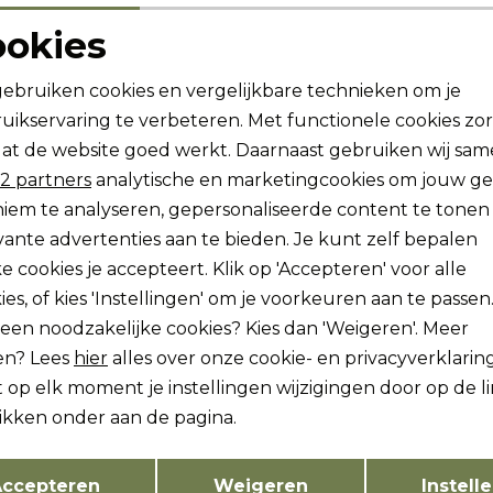
ookies
Noodzakelijke cookies
Personalisatie cookies
gebruiken cookies en vergelijkbare technieken om je
uikservaring te verbeteren. Met functionele cookies zo
Analytische cookies
Marketing cookies
at de website goed werkt. Daarnaast gebruiken wij sa
2 partners
analytische en marketingcookies om jouw g
ogte zijn?
iem te analyseren, gepersonaliseerde content te tonen
vante advertenties aan te bieden. Je kunt zelf bepalen
vang dan ook gelijk €5,-
e cookies je accepteert. Klik op 'Accepteren' voor alle
Hoe we met je data omgaan?
ies, of kies 'Instellingen' om je voorkeuren aan te passen
lleen noodzakelijke cookies? Kies dan 'Weigeren'. Meer
ch sparen voor korting
Gratis verzending v
en? Lees
hier
alles over onze cookie- en privacyverklaring
 op elk moment je instellingen wijzigingen door op de l
likken onder aan de pagina.
tenservice
Freewear
Opslaan
Terug
ccepteren
Weigeren
Instell