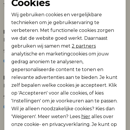
Cookies
17,99
19,99
Noodzakelijke cookies
Wij gebruiken cookies en vergelijkbare
Personalisatie cookies
technieken om je gebruikservaring te
verbeteren. Met functionele cookies zorgen
Analytische cookies
Petrol Industries
Petrol Industries
we dat de website goed werkt. Daarnaast
Men Underwear Boxer
Men Underwear Boxer
Marketing cookies
gebruiken wij samen met
2 partners
9,99
9,99
analytische en marketingcookies om jouw
gedrag anoniem te analyseren,
gepersonaliseerde content te tonen en
Petrol Industries
Petrol Industries
relevante advertenties aan te bieden. Je kunt
zelf bepalen welke cookies je accepteert. Klik
Men Underwear Boxer
Men Underwear Boxer
op 'Accepteren' voor alle cookies, of kies
9,99
9,99
'Instellingen' om je voorkeuren aan te passen.
Wil je alleen noodzakelijke cookies? Kies dan
'Weigeren'. Meer weten? Lees
hier
alles over
onze cookie- en privacyverklaring. Je kunt op