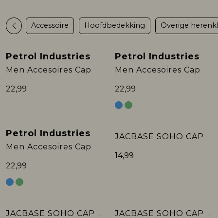
Rokken
T-shirts & Tops
Setje
T-shirts & Tops
Sweaters & Pullovers
Sjaal
Accessoire
Hoofdbedekking
Overige herenk
Sweaters & Pullovers
Vesten & Blazers
Sweaters & Pullovers
Vesten & Blazers
T-shirts & Tops
Petrol Industries
Petrol Industries
Men Accesoires Cap
Men Accesoires Cap
T-shirts & Tops
Zwemkleding
T-shirts & Tops
Zwemkleding
Vesten & Blazers
22,99
22,99
Vesten & Blazers
Vesten & Blazers
Petrol Industries
JACBASE SOHO CAP LN
Men Accesoires Cap
14,99
22,99
JACBASE SOHO CAP LN
JACBASE SOHO CAP LN