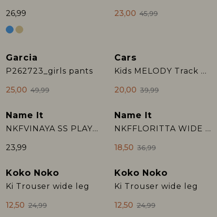
26,99
23,00
45,99
Garcia
Cars
Sale
Sale
P262723_girls pants
Kids MELODY Track Pant Navy
25,00
20,00
49,99
39,99
Name It
Name It
Sale
NKFVINAYA SS PLAYSUIT FFFFF NOOS
NKFFLORITTA WIDE PANT
23,99
18,50
36,99
Koko Noko
Koko Noko
Sale
Sale
Ki Trouser wide leg
Ki Trouser wide leg
12,50
12,50
24,99
24,99