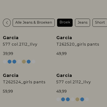
Rokken
T-shirts & Tops
Setje
T-shirts & Tops
Sweaters & Pullovers
Sjaal
Broek
Alle Jeans & Broeken
Jeans
Short
Sweaters & Pullovers
Vesten & Blazers
Sweaters & Pullovers
Vesten & Blazers
T-shirts & Tops
Garcia
Garcia
T-shirts & Tops
Zwemkleding
T-shirts & Tops
Zwemkleding
Vesten & Blazers
Nieuw
Nieuw
577 col.2112_Ilvy
T262520_girls pants
Vesten & Blazers
Vesten & Blazers
39,99
49,99
Garcia
Garcia
Nieuw
Nieuw
T262524_girls pants
577 col.2112_Ilvy
59,99
49,99