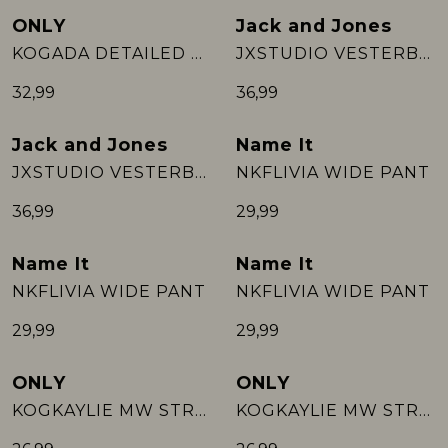
ONLY
Jack and Jones
Nieuw
Nieuw
KOGADA DETAILED WIDE PANTS CS SWT
JXSTUDIO VESTERBRO PANT SWT NOOS GR:
32,99
36,99
Jack and Jones
Name It
Nieuw
Nieuw
JXSTUDIO VESTERBRO PANT SWT NOOS GR:
NKFLIVIA WIDE PANT
36,99
29,99
Name It
Name It
Nieuw
Nieuw
NKFLIVIA WIDE PANT
NKFLIVIA WIDE PANT
29,99
29,99
ONLY
ONLY
KOGKAYLIE MW STRUC STR PANT PNT
KOGKAYLIE MW STRUC STR PANT PNT