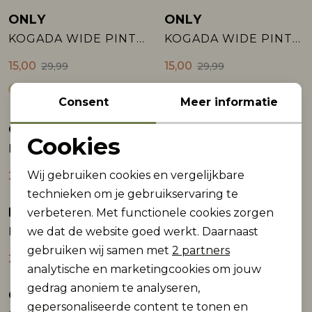
ONLY
ONLY
Sale
Sale
KOGADA WIDE PINTUCK PANT VD SWT
KOGADA WIDE PINTUCK PANT VD SWT
15,00
15,00
29,99
29,99
Consent
Meer informatie
Garcia
Garcia
Sale
Sale
Cookies
M262525_girls pants
J52522_girls pants
Noodzakelijke cookies
Wij gebruiken cookies en vergelijkbare
25,00
30,00
49,99
59,99
Personalisatie cookies
technieken om je gebruikservaring te
Raizzed
Name It
verbeteren. Met functionele cookies zorgen
Analytische cookies
Sale
Paula Sweat pant
NKFMILLE STRAIGHT SWEAT PANT UNB NO:
we dat de website goed werkt. Daarnaast
Marketing cookies
gebruiken wij samen met
2 partners
22,50
16,99
44,99
analytische en marketingcookies om jouw
gedrag anoniem te analyseren,
Garcia
Name It mini
gepersonaliseerde content te tonen en