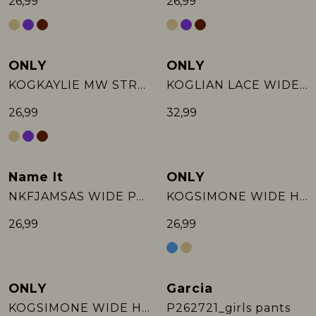
26,99
26,99
ONLY
ONLY
KOGKAYLIE MW STRUC STR PANT PNT
KOGLIAN LACE WIDE PANTS JRS
26,99
32,99
Name It
ONLY
NKFJAMSAS WIDE PANT
KOGSIMONE WIDE HEART SHORTS SWT
26,99
26,99
ONLY
Garcia
Sale
KOGSIMONE WIDE HEART SHORTS SWT
P262721_girls pants