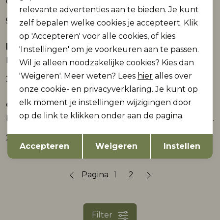
G52720_girls pants
NMFRIVEA WIDE PANT
relevante advertenties aan te bieden. Je kunt
59,99
29,99
zelf bepalen welke cookies je accepteert. Klik
op 'Accepteren' voor alle cookies, of kies
Raizzed
No Way Monday
'Instellingen' om je voorkeuren aan te passen.
Puck Pant
Ki Jeans wide leg
Wil je alleen noodzakelijke cookies? Kies dan
'Weigeren'. Meer weten? Lees
hier
alles over
39,99
34,99
onze cookie- en privacyverklaring. Je kunt op
elk moment je instellingen wijzigingen door
Garcia
Garcia
op de link te klikken onder aan de pagina.
H52801_girls scarf
H52805_girls hairband
Opslaan
Terug
25,99
15,99
Accepteren
Weigeren
Instellen
Pagina
1
2
Filter