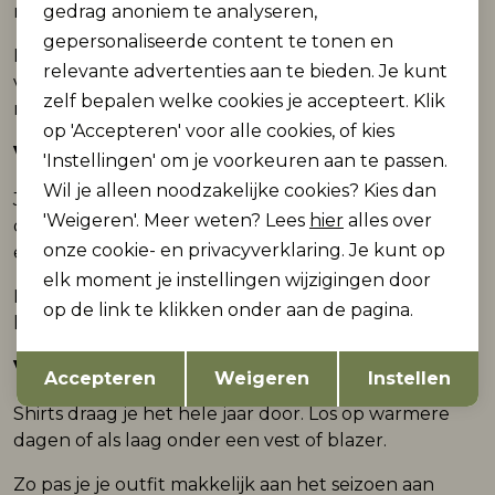
gedrag anoniem te analyseren,
rokken. Ze vormen een sterke basis voor elke outfit.
gepersonaliseerde content te tonen en
Door te variëren in kleur en model maak je snel
relevante advertenties aan te bieden. Je kunt
verschillende looks. Dat maakt aankleden een stuk
zelf bepalen welke cookies je accepteert. Klik
makkelijker.
op 'Accepteren' voor alle cookies, of kies
Voor werk en vrije tijd
'Instellingen' om je voorkeuren aan te passen.
Wil je alleen noodzakelijke cookies? Kies dan
Je wilt kleding die je op meerdere momenten
'Weigeren'. Meer weten? Lees
hier
alles over
draagt. Een shirt past bij een werkdag, maar ook bij
onze cookie- en privacyverklaring. Je kunt op
een ontspannen moment.
elk moment je instellingen wijzigingen door
Met de juiste combinatie maak je een verzorgde
op de link te klikken onder aan de pagina.
look zonder moeite. Dat geeft rust in je dag.
Opslaan
Terug
Voor elk seizoen
Accepteren
Weigeren
Instellen
Shirts draag je het hele jaar door. Los op warmere
dagen of als laag onder een vest of blazer.
Zo pas je je outfit makkelijk aan het seizoen aan