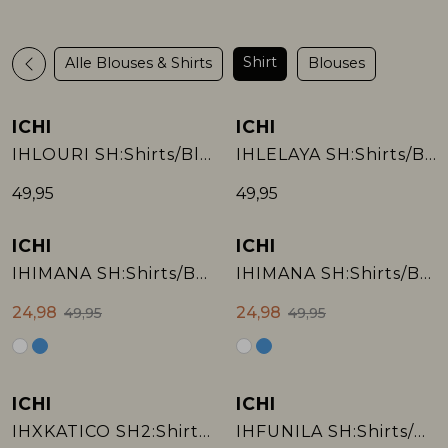
Rokken
T-shirts & Tops
Setje
T-shirts & Tops
Sweaters & Pullovers
Sjaal
Shirt
Alle Blouses & Shirts
Blouses
Sweaters & Pullovers
Vesten & Blazers
Sweaters & Pullovers
Vesten & Blazers
T-shirts & Tops
ICHI
ICHI
Nieuw
IHLOURI SH:Shirts/Blouse
IHLELAYA SH:Shirts/Blouse
T-shirts & Tops
Zwemkleding
T-shirts & Tops
Zwemkleding
Vesten & Blazers
49,95
49,95
Vesten & Blazers
Vesten & Blazers
ICHI
ICHI
Sale
Sale
IHIMANA SH:Shirts/Blouse
IHIMANA SH:Shirts/Blouse
24,98
24,98
49,95
49,95
ICHI
ICHI
Sale
Sale
IHXKATICO SH2:Shirts/Blouse
IHFUNILA SH:Shirts/Blouse