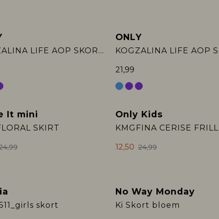
Y
ONLY
KOGZALINA LIFE AOP SKORTS PTM
21,99
 It mini
Only Kids
Sale
LORAL SKIRT
12,50
24,99
24,99
ia
No Way Monday
Sale
11_girls skort
Ki Skort bloem