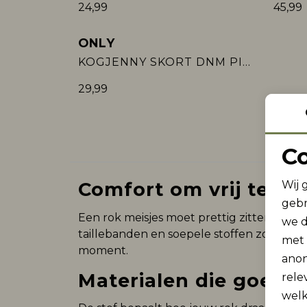
24,99
45,99
ONLY
KOGJENNY SKORT DNM PIM020 NOOS
29,99
C
Wij 
Comfort om vrij te b
gebr
Een rok meisjes moet prettig zitten en ge
we d
taillebanden en soepele stoffen zorgen da
met
moment.
anon
Materialen die goed 
rele
welk