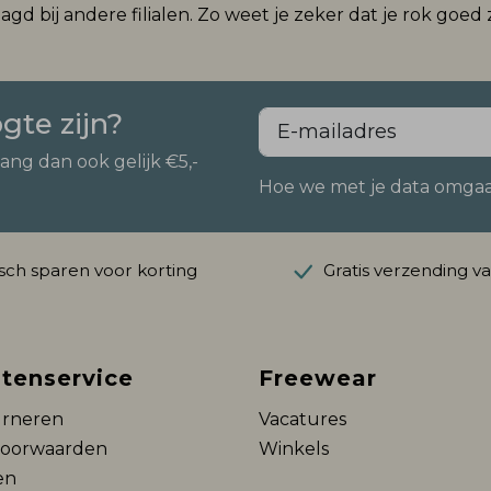
d bij andere filialen. Zo weet je zeker dat je rok goed z
ogte zijn?
vang dan ook gelijk €5,-
Hoe we met je data omgaan?
ch sparen voor korting
Gratis verzending v
tenservice
Freewear
rneren
Vacatures
voorwaarden
Winkels
en