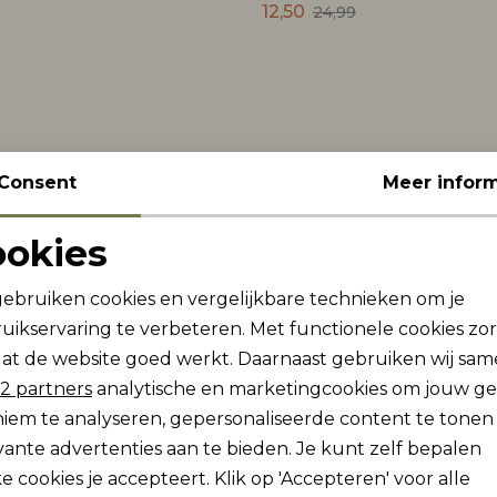
12,50
24,99
Consent
Meer inform
ookies
Noodzakelijke cookies
Personalisatie cookies
gebruiken cookies en vergelijkbare technieken om je
ewegen
uikservaring te verbeteren. Met functionele cookies zo
Analytische cookies
Marketing cookies
noeg ruimte geven. Je kiest voor een comfortabele pasvo
at de website goed werkt. Daarnaast gebruiken wij sa
t je vrij beweegt. Zo draag je jouw rok zonder moeite ti
2 partners
analytische en marketingcookies om jouw g
iem te analyseren, gepersonaliseerde content te tonen
aanvoelen
vante advertenties aan te bieden. Je kunt zelf bepalen
e cookies je accepteert. Klik op 'Accepteren' voor alle