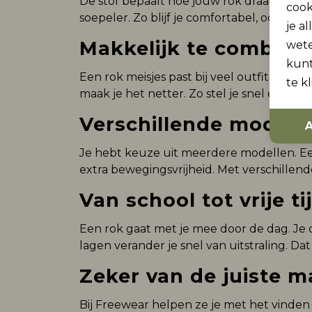
De stof bepaalt hoe jouw rok draagt. Een k
cook
soepeler. Zo blijf je comfortabel, ook tij
je a
Makkelijk te combine
wet
kunt
Een rok meisjes past bij veel outfits. C
te k
maak je het netter. Zo stel je snel een ou
Verschillende modelle
A
Je hebt keuze uit meerdere modellen. Een
extra bewegingsvrijheid. Met verschillende 
Van school tot vrije ti
Een rok gaat met je mee door de dag. Je d
lagen verander je snel van uitstraling. D
Zeker van de juiste m
Bij Freewear helpen ze je met het vinden 