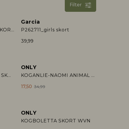
Filter
Garcia
KOGZALINA LIFE AOP SKORTS PTM
P262711_girls skort
39,99
ONLY
Sale
KMGFINA CERISE FRILL SKORT AOP WVN
KOGANLIE-NAOMI ANIMAL SKORT VD PNT
17,50
34,99
ONLY
KOGBOLETTA SKORT WVN