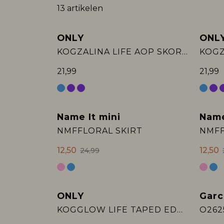
13 artikelen
ONLY
ONL
KOGZALINA LIFE AOP SKORTS PTM
21,99
21,99
Name It mini
Name
Sale
Sale
NMFFLORAL SKIRT
NMFF
12,50
12,50
24,99
ONLY
Garc
KOGGLOW LIFE TAPED EDGE SKORT AOP W:
O2625