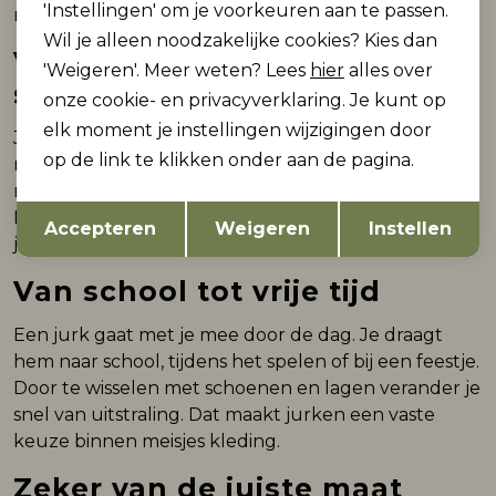
'Instellingen' om je voorkeuren aan te passen.
makkelijk aan jouw dag aan.
Wil je alleen noodzakelijke cookies? Kies dan
Verschillende modellen en
'Weigeren'. Meer weten? Lees
hier
alles over
stijlen
onze cookie- en privacyverklaring. Je kunt op
elk moment je instellingen wijzigingen door
Je hebt keuze uit meerdere modellen. Een recht
op de link te klikken onder aan de pagina.
model geeft rust en is makkelijk te dragen. Een jurk
met een wijdere rok geeft extra bewegingsvrijheid.
Opslaan
Terug
Met verschillende prints en kleuren kies je wat bij
Accepteren
Weigeren
Instellen
jou past en wissel je eenvoudig af.
Van school tot vrije tijd
Een jurk gaat met je mee door de dag. Je draagt
hem naar school, tijdens het spelen of bij een feestje.
Door te wisselen met schoenen en lagen verander je
snel van uitstraling. Dat maakt jurken een vaste
keuze binnen meisjes kleding.
Zeker van de juiste maat