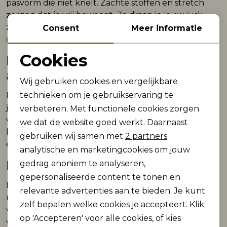
pasvorm die niet knelt. Zachte stoffen en stretch
zorgen dat je vrij beweegt. Zo draag je jouw jurk
zonder moeite tijdens school, spelen of een dag
Consent
Meer informatie
onderweg.
Cookies
Materialen die goed
Noodzakelijke cookies
aanvoelen
Wij gebruiken cookies en vergelijkbare
Personalisatie cookies
technieken om je gebruikservaring te
De stof bepaalt hoe jouw jurk draagt. Een katoen
jurk meisjes voelt luchtig en zacht op de huid. Kies je
verbeteren. Met functionele cookies zorgen
Analytische cookies
voor een viscose jurk, dan valt de stof soepeler. Zo
we dat de website goed werkt. Daarnaast
Marketing cookies
blijf je comfortabel, ook tijdens warmere dagen of
gebruiken wij samen met
2 partners
een drukke planning.
analytische en marketingcookies om jouw
Makkelijk te combineren
gedrag anoniem te analyseren,
gepersonaliseerde content te tonen en
Een jurk meisjes is snel te combineren. Draag hem
relevante advertenties aan te bieden. Je kunt
met sneakers voor een casual look of met laarzen
zelf bepalen welke cookies je accepteert. Klik
voor een andere uitstraling. Op frisse momenten
op 'Accepteren' voor alle cookies, of kies
voeg je een vest of jasje toe. Zo pas je jouw outfit