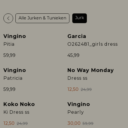
Rokken
T-shirts & Tops
Setje
T-shirts & Tops
Sweaters & Pullovers
Sjaal
Jurk
Alle Jurken & Tunieken
Sweaters & Pullovers
Vesten & Blazers
Sweaters & Pullovers
Vesten & Blazers
T-shirts & Tops
Vingino
Garcia
Pitia
O262481_girls dress
T-shirts & Tops
Zwemkleding
T-shirts & Tops
Zwemkleding
Vesten & Blazers
59,99
45,99
Vesten & Blazers
Vesten & Blazers
Vingino
No Way Monday
Sale
Patricia
Dress ss
59,99
12,50
24,99
Koko Noko
Vingino
Sale
Sale
Ki Dress ss
Pearly
12,50
30,00
24,99
59,99