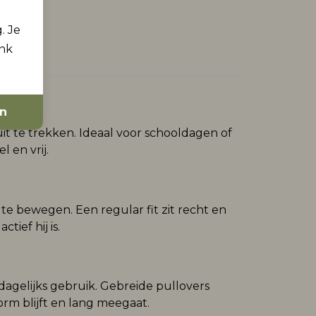
. Je
ink
en
uit te trekken. Ideaal voor schooldagen of
 en vrij.
e bewegen. Een regular fit zit recht en
tief hij is.
 dagelijks gebruik. Gebreide pullovers
rm blijft en lang meegaat.