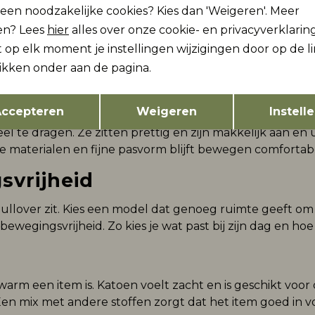
lleen noodzakelijke cookies? Kies dan 'Weigeren'. Meer
en? Lees
hier
alles over onze cookie- en privacyverklaring
 op elk moment je instellingen wijzigingen door op de l
likken onder aan de pagina.
Opslaan
Terug
g
ccepteren
Weigeren
Instell
l te dragen. Ze zitten prettig en zijn makkelijk aan en 
 materialen en fijne pasvorm blijft bewegen comfortabel
vrijheid
llover zit. Kies een model dat genoeg ruimte geeft om t
wegingsvrijheid. Zo kies je wat past bij zijn dag en hoe ac
warm een item is. Katoen voelt zacht en is geschikt voor
n mix met andere stoffen zorgt dat het item goed in vo