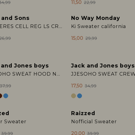
11,50
34,99
22,99
 and Sons
No Way Monday
Sale
OSJCERES CELL REG LS CREW SWT
Ki Sweater california
15,00
26,99
29,99
 and Jones boys
Jack and Jones boys
Sale
JJESOHO SWEAT HOOD NOOS JNR
17,50
37,99
34,99
zed
Raizzed
Sale
r Sweater
Nofficial Sweater
20,00
39,99
39,99