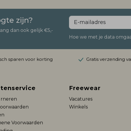
ogte zijn?
vang dan ook gelijk €5,-
Hoe we met je data omgaan?
ch sparen voor korting
Gratis verzending v
tenservice
Freewear
rneren
Vacatures
voorwaarden
Winkels
en
ene Voorwaarden
nding