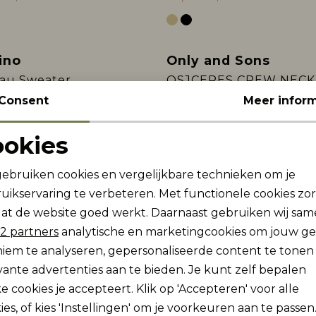
ino
Only and Sons
au Sweater
Consent
Meer inform
24,99
49,99
ookies
Noodzakelijke cookies
Personalisatie cookies
Name It
gebruiken cookies en vergelijkbare technieken om je
Sale
 LAX SW PANT BLACK
NKMREN LS RLX SWEA
uikservaring te verbeteren. Met functionele cookies zo
Analytische cookies
Marketing cookies
at de website goed werkt. Daarnaast gebruiken wij sa
18,50
36,99
2 partners
analytische en marketingcookies om jouw g
iem te analyseren, gepersonaliseerde content te tonen
vante advertenties aan te bieden. Je kunt zelf bepalen
e cookies je accepteert. Klik op 'Accepteren' voor alle
Pagina
1
2
ies, of kies 'Instellingen' om je voorkeuren aan te passen