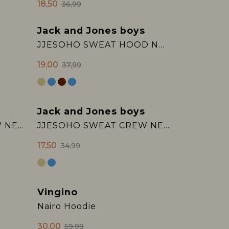
18,50
36,99
Jack and Jones boys
Sale
JJESOHO SWEAT HOOD NOOS JNR
19,00
37,99
Jack and Jones boys
Sale
JJESOHO SWEAT CREW NECK SN JNR
JJESOHO SWEAT CREW NECK SN JNR
17,50
34,99
Vingino
Sale
Nairo Hoodie
30,00
59,99