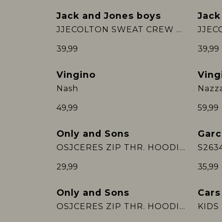
Jack and Jones boys
Jack
Nieuw
Nieu
JJECOLTON SWEAT CREW NECK SN JNR
39,99
39,99
Vingino
Ving
Nieuw
Nieu
Nash
Nazz
49,99
59,99
Only and Sons
Garc
Nieuw
Nieu
OSJCERES ZIP THR. HOODIE SWT NOOS
S263
29,99
35,99
Only and Sons
Cars
Sale
OSJCERES ZIP THR. HOODIE SWT NOOS