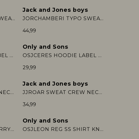
Jack and Jones boys
Nieuw
JORCHAMBERI TYPO SWEAT HOOD JNR
JORCHAMBERI TYPO SWEAT HOOD JNR
44,99
Only and Sons
Nieuw
OSJCERES HOODIE LABEL SWT NOOS
OSJCERES HOODIE LABEL SWT NOOS
29,99
Jack and Jones boys
JJROAR SWEAT CREW NECK JNR
JJROAR SWEAT CREW NECK JNR
34,99
Only and Sons
Sale
NMMFINTI SS NREG TERRY POLO BOX
OSJLEON REG SS SHIRT KNIT