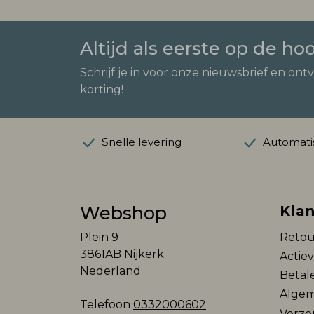
Altijd als eerste op de ho
Schrijf je in voor onze nieuwsbrief en ont
korting!
Snelle levering
Automatis
Webshop
Klan
Plein 9
Retou
3861AB Nijkerk
Actie
Nederland
Betal
Algem
Telefoon
0332000602
Verze