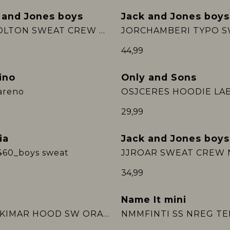
 and Jones boys
Jack and Jones boys
w
Nieuw
JJECOLTON SWEAT CREW NECK SN JNR
44,99
ino
Only and Sons
w
Nieuw
areno
29,99
ia
Jack and Jones boys
w
460_boys sweat
34,99
Name It mini
Sale
KIDS KIMAR HOOD SW ORANGE