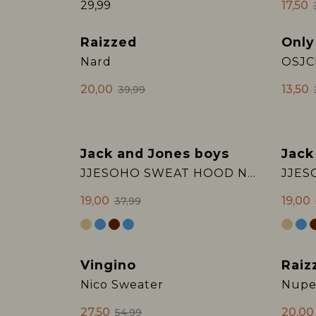
29,99
17,50
Raizzed
Only
Sale
Sale
Nard
20,00
13,50
39,99
Jack and Jones boys
Jack
Sale
Sale
JJESOHO SWEAT HOOD NOOS JNR
19,00
19,00
37,99
Vingino
Raiz
Sale
Sale
Nico Sweater
Nupe
27,50
20,00
54,99