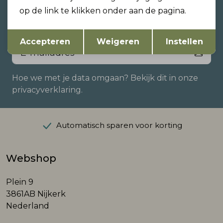
zijn?
op de link te klikken onder aan de pagina.
Schrijf je in voor onze nieuwsbrief en ontvang dan
Opslaan
Terug
ook gelijk €5,- korting!
Accepteren
Weigeren
Instellen
Hoe we met je data omgaan? Bekijk dit in onze
privacyverklaring.
Automatisch sparen voor korting
Webshop
Plein 9
3861AB Nijkerk
Nederland