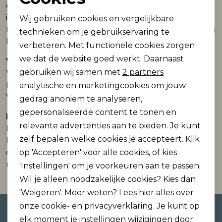
Noodzakelijke cookies
ontvang je een mail wanneer de bestelling klaarligt
in de winkel (let op, deze e-mail kan in de spam
Wij gebruiken cookies en vergelijkbare
Personalisatie cookies
terecht komen). We streven ernaar dat de bestelling
technieken om je gebruikservaring te
binnen 2 werkdagen in het filiaal klaar ligt.
verbeteren. Met functionele cookies zorgen
Analytische cookies
we dat de website goed werkt. Daarnaast
Verzending naar België of Duitsland?
Marketing cookies
gebruiken wij samen met
2 partners
Wil je de bestelling laten verzenden naar België of
Duitsland? Dan bedragen de verzendkosten €10,95.
analytische en marketingcookies om jouw
Vanaf €100 is betaal je geen verzendkosten!
gedrag anoniem te analyseren,
gepersonaliseerde content te tonen en
Reserveren?
relevante advertenties aan te bieden. Je kunt
Eerst passen en dan betalen? Reserveer je items en
zelf bepalen welke cookies je accepteert. Klik
laat deze bezorgen in de desbetreffende winkel. Na
de bevestiging van levering houden we de items
op 'Accepteren' voor alle cookies, of kies
maximaal 1 week voor je achter.
'Instellingen' om je voorkeuren aan te passen.
Wil je alleen noodzakelijke cookies? Kies dan
'Weigeren'. Meer weten? Lees
hier
alles over
onze cookie- en privacyverklaring. Je kunt op
Altijd als eerste op de hoogte
elk moment je instellingen wijzigingen door