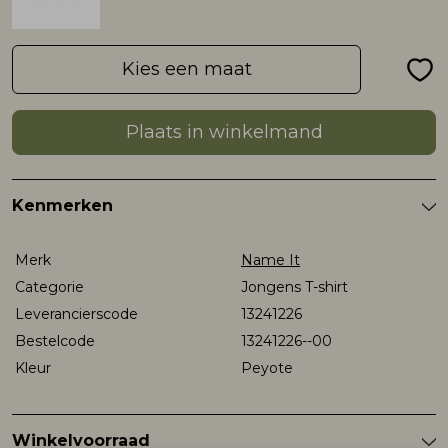
Rokken
T-shirts & Tops
Setje
T-shirts & Tops
Sweaters & Pullovers
Sjaal
Kies een maat
Sweaters & Pullovers
Vesten & Blazers
Sweaters & Pullovers
Vesten & Blazers
T-shirts & Tops
Plaats in winkelmand
T-shirts & Tops
Zwemkleding
T-shirts & Tops
Zwemkleding
Vesten & Blazers
Kenmerken
Vesten & Blazers
Vesten & Blazers
Merk
Name It
Categorie
Jongens T-shirt
Leverancierscode
13241226
Bestelcode
13241226--00
Kleur
Peyote
Winkelvoorraad