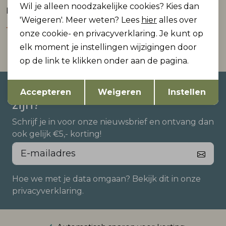
Sale
Wil je alleen noodzakelijke cookies? Kies dan
NKNHITEAM SHORT SET
NKMHOLLE SS RLX TOP BOX
'Weigeren'. Meer weten? Lees
hier
alles over
12,50
16,99
24,99
onze cookie- en privacyverklaring. Je kunt op
elk moment je instellingen wijzigingen door
op de link te klikken onder aan de pagina.
Opslaan
Terug
Altijd als eerste op de hoogte
Accepteren
Weigeren
Instellen
zijn?
Schrijf je in voor onze nieuwsbrief en ontvang dan
ook gelijk €5,- korting!
Hoe we met je data omgaan? Bekijk dit in onze
privacyverklaring.