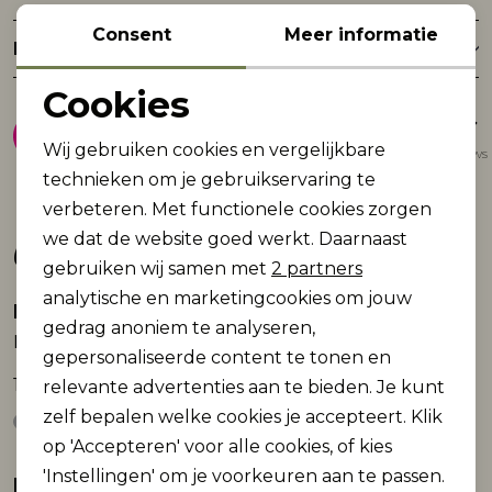
Consent
Meer informatie
Retourneren
Cookies
8.9
Noodzakelijke cookies
Wij gebruiken cookies en vergelijkbare
Gemiddelde van 1947 reviews
Personalisatie cookies
technieken om je gebruikservaring te
verbeteren. Met functionele cookies zorgen
Analytische cookies
Gerelateerde producten
we dat de website goed werkt. Daarnaast
Marketing cookies
gebruiken wij samen met
2 partners
analytische en marketingcookies om jouw
Name It
Name It
gedrag anoniem te analyseren,
NKMHAKAN SS NREG TOP
NKMHAKAN SS NREG TOP
gepersonaliseerde content te tonen en
19,99
19,99
relevante advertenties aan te bieden. Je kunt
zelf bepalen welke cookies je accepteert. Klik
op 'Accepteren' voor alle cookies, of kies
'Instellingen' om je voorkeuren aan te passen.
Name It
Name It