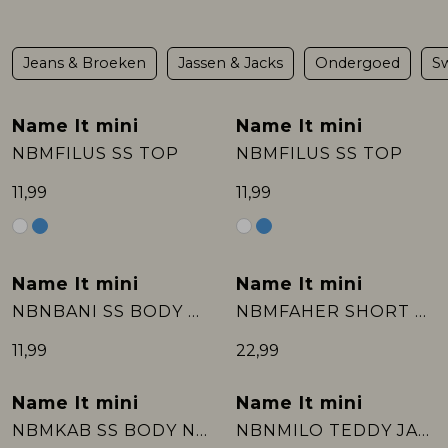
Rokken
T-shirts & Tops
Setje
T-shirts & Tops
Sweaters & Pullovers
Sjaal
Jeans & Broeken
Jassen & Jacks
Ondergoed
Sw
Sweaters & Pullovers
Vesten & Blazers
Sweaters & Pullovers
Vesten & Blazers
T-shirts & Tops
Name It mini
Name It mini
NBMFILUS SS TOP
NBMFILUS SS TOP
T-shirts & Tops
Zwemkleding
T-shirts & Tops
Zwemkleding
Vesten & Blazers
11,99
11,99
Vesten & Blazers
Vesten & Blazers
Name It mini
Name It mini
NBNBANI SS BODY NOOS
NBMFAHER SHORT OVERALL
11,99
22,99
Name It mini
Name It mini
NBMKAB SS BODY NOOS
NBNMILO TEDDY JACKET