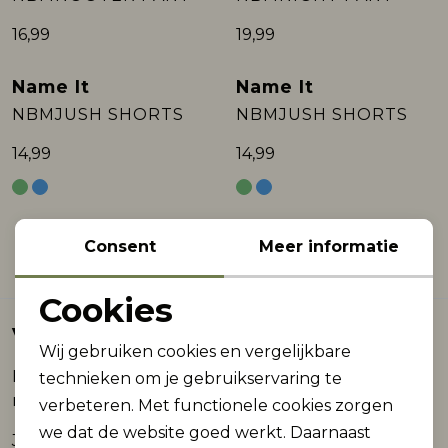
16,99
19,99
Name It
Name It
NBMJUSH SHORTS
NBMJUSH SHORTS
14,99
14,99
Consent
Meer informatie
Filter
Cookies
Noodzakelijke cookies
Voor elke dag
Wij gebruiken cookies en vergelijkbare
Personalisatie cookies
Baby jongenskleding gebruik je de hele dag. Van
technieken om je gebruikservaring te
rustige momenten tot bewegen en ontdekken.
verbeteren. Met functionele cookies zorgen
Analytische cookies
we dat de website goed werkt. Daarnaast
Je kiest kleding die overal bij past. Zo hoef je niet