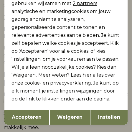
Marketing cookies
gebruiken wij samen met
2 partners
steeds te wisselen en zit alles direct goed.
analytische en marketingcookies om jouw
Zachte materialen
gedrag anoniem te analyseren,
gepersonaliseerde content te tonen en
De huid van een baby vraagt om zachte stoffen.
relevante advertenties aan te bieden. Je kunt
Katoen voelt prettig aan en zorgt voor comfort.
zelf bepalen welke cookies je accepteert. Klik
Materialen die ademen helpen om de temperatuur
op 'Accepteren' voor alle cookies, of kies
goed te houden. Dat maakt kleding geschikt voor
'Instellingen' om je voorkeuren aan te passen.
dagelijks gebruik.
Wil je alleen noodzakelijke cookies? Kies dan
Pasvorm en
'Weigeren'. Meer weten? Lees
hier
alles over
bewegingsvrijheid
onze cookie- en privacyverklaring. Je kunt op
elk moment je instellingen wijzigingen door
Een goede pasvorm voorkomt dat kleding knelt. Dat
op de link te klikken onder aan de pagina.
is belangrijk tijdens liggen, kruipen en bewegen.
Opslaan
Terug
Sommige items sluiten aan, andere vallen wat losser.
Accepteren
Weigeren
Instellen
Zo blijft alles comfortabel en beweegt de stof
makkelijk mee.