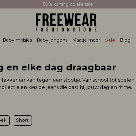
Gratis verzending vanaf 50 euro
Baby meisjes
Baby jongens
Maatje meer
Sale
Blog
g en elke dag draagbaar
j zit lekker en kan tegen een stootje. Van school tot spele
ollectie en kies de jeans die past bij jouw dag en ritme.
oek
Short