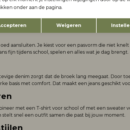
likken onder aan de pagina.
Opslaan
Terug
ccepteren
Weigeren
Instell
 goed aansluiten. Je kiest voor een pasvorm die niet kn
eans fijn tijdens school, spelen en alles wat je dag brengt.
evige denim zorgt dat de broek lang meegaat. Door to
ke basis met comfort. Dat maakt een jeans geschikt voor
ren
ombineer met een T-shirt voor school of met een sweater
n stelt snel een outfit samen die past bij jouw moment.
tijlen