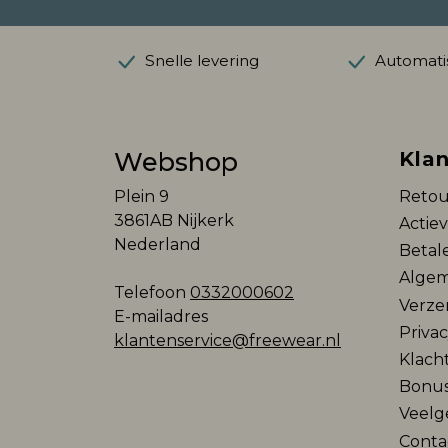
Snelle levering
Automatis
Webshop
Klan
Plein 9
Retou
3861AB Nijkerk
Actie
Nederland
Betal
Algem
Telefoon
0332000602
Verze
E-mailadres
Privac
klantenservice@freewear.nl
Klach
Bonu
Veelg
Conta