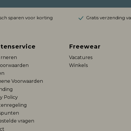
ch sparen voor korting
Gratis verzending v
tenservice
Freewear
rneren
Vacatures
voorwaarden
Winkels
en
ene Voorwaarden
nding
y Policy
tenregeling
spunten
estelde vragen
ct