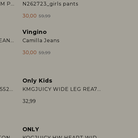
KOGLUMI HW WIDE DNM PIM990
N262723_girls pants
30,00
59,99
Vingino
2e Jeans -50%
NMFROSE WIDE EMB JEANS 2633-FR NOOS
Camilla Jeans
30,00
59,99
Only Kids
2e Jeans -50%
NKFROSE WIDE JEANS 5529-BE NOOS
KMGJUICY WIDE LEG REA707 DNM NOOS
32,99
ONLY
2e Jeans -50%
KOGJUICY HW RHINESTONE WIDE LEG DNM
KOGJUICY HW HEART WIDE LEG REA707 D: