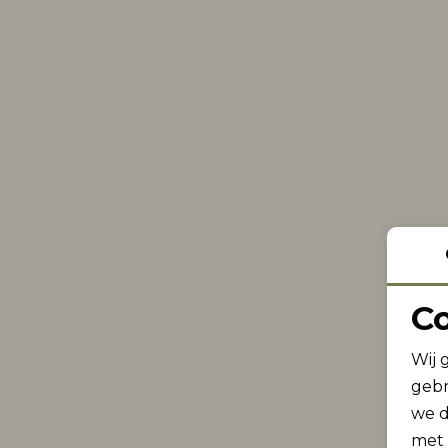
C
Wij 
gebr
we d
met