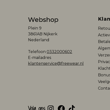
Webshop
Klan
Plein 9
Retou
3861AB Nijkerk
Actie
Nederland
Betal
Algem
Telefoon
0332000602
Verze
E-mailadres
Privac
klantenservice@freewear.nl
Klach
Bonu
Veelg
Conta
Volg ons