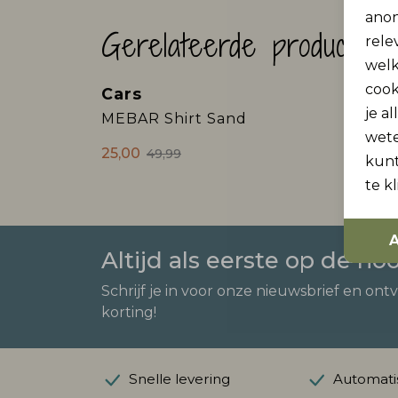
anon
Gerelateerde producten
rele
welk
cook
Cars
Cars
Sale
je a
MEBAR Shirt Sand
STAY
wet
25,00
29,99
49,99
kunt
te k
A
Altijd als eerste op de ho
Schrijf je in voor onze nieuwsbrief en ont
korting!
Snelle levering
Automatis