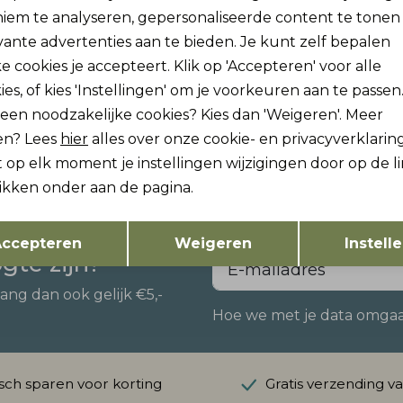
iem te analyseren, gepersonaliseerde content te tonen
vante advertenties aan te bieden. Je kunt zelf bepalen
e cookies je accepteert. Klik op 'Accepteren' voor alle
ies, of kies 'Instellingen' om je voorkeuren aan te passen
Cars
lleen noodzakelijke cookies? Kies dan 'Weigeren'. Meer
O TS Navy
LOCAL TS Sand
en? Lees
hier
alles over onze cookie- en privacyverklaring
29,99
 op elk moment je instellingen wijzigingen door op de l
likken onder aan de pagina.
Opslaan
Terug
ccepteren
Weigeren
Instell
ogte zijn?
vang dan ook gelijk €5,-
Hoe we met je data omgaan?
ch sparen voor korting
Gratis verzending v