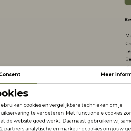
K
Me
Ca
Le
Be
Kl
Consent
Meer inform
Wi
ookies
Noodzakelijke cookies
Personalisatie cookies
Re
gebruiken cookies en vergelijkbare technieken om je
uikservaring te verbeteren. Met functionele cookies zo
Analytische cookies
Marketing cookies
at de website goed werkt. Daarnaast gebruiken wij sa
2 partners
analytische en marketingcookies om jouw g