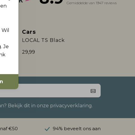
Gemiddelde van 1947 reviews
 en
. Wil
Cars
LOCAL TS Black
. Je
29,99
ink
en
 Bekijk dit in onze privacyverklaring.
anaf €50
94% beveelt ons aan