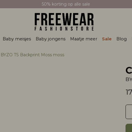
50% korting op alle sale
Baby meisjes
Baby jongens
Maatje meer
Sale
Blog
 BYZO TS Backprint Moss moss
C
B
1