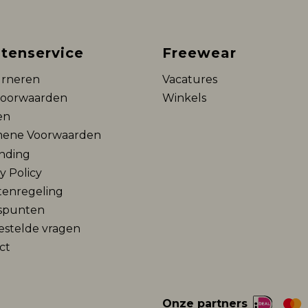
tenservice
Freewear
rneren
Vacatures
voorwaarden
Winkels
en
ene Voorwaarden
nding
y Policy
tenregeling
spunten
estelde vragen
ct
Onze partners