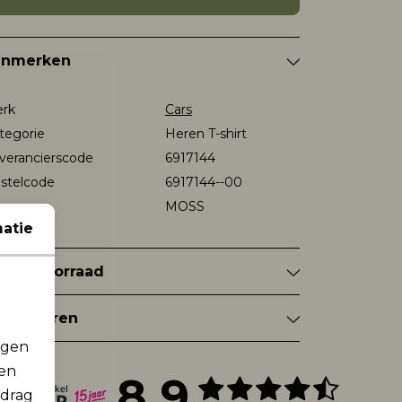
enmerken
rk
Cars
tegorie
Heren T-shirt
verancierscode
6917144
stelcode
6917144--00
eur
MOSS
atie
nkelvoorraad
tourneren
rgen
men
8.9
edrag