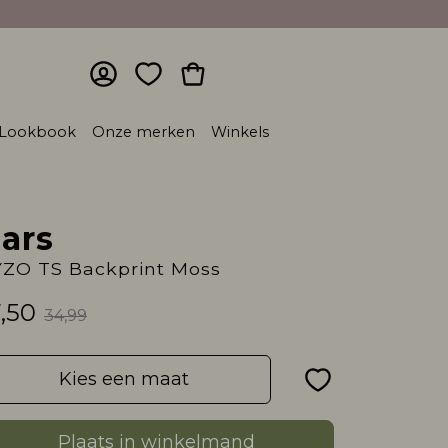
Lookbook
Onze merken
Winkels
ars
YZO TS Backprint Moss
7,50
34,99
Kies een maat
Plaats in winkelmand