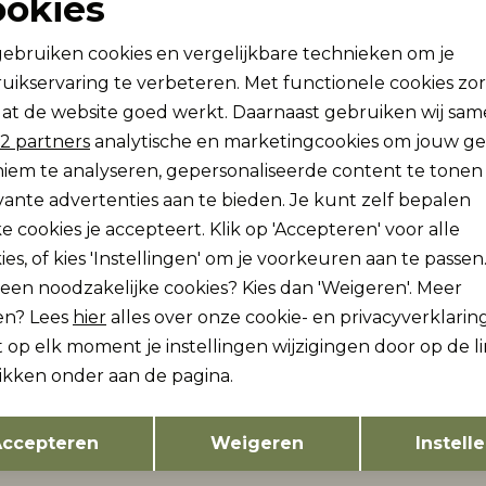
ookies
JXGRETA HW DENIM SKORT DNM SN
Noodzakelijke cookies
Personalisatie cookies
gebruiken cookies en vergelijkbare technieken om je
34,99
uikservaring te verbeteren. Met functionele cookies zo
Analytische cookies
Marketing cookies
at de website goed werkt. Daarnaast gebruiken wij sa
2 partners
analytische en marketingcookies om jouw g
 and Jones
Jack and Jones
iem te analyseren, gepersonaliseerde content te tonen
Sale
JXCARO MW POPLIN PANT WVN
vante advertenties aan te bieden. Je kunt zelf bepalen
e cookies je accepteert. Klik op 'Accepteren' voor alle
30,00
44,99
59,99
ies, of kies 'Instellingen' om je voorkeuren aan te passen
lleen noodzakelijke cookies? Kies dan 'Weigeren'. Meer
en? Lees
hier
alles over onze cookie- en privacyverklaring
 and Jones
Jack and Jones
 op elk moment je instellingen wijzigingen door op de l
JXPOPPY REGULAR HW PANT NOOS
likken onder aan de pagina.
29,99
Opslaan
Terug
ccepteren
Weigeren
Instell