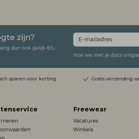
ogte zijn?
vang dan ook gelijk €5,-
Hoe we met je data omgaan?
ch sparen voor korting
Gratis verzending v
tenservice
Freewear
rneren
Vacatures
voorwaarden
Winkels
en