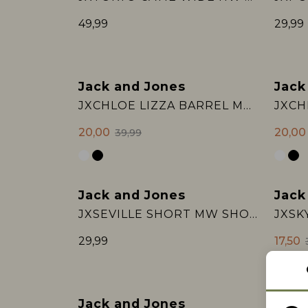
49,99
29,99
Jack and Jones
Jack
Sale
Sale
JXCHLOE LIZZA BARREL MW PANTS PNT
20,00
20,00
39,99
Jack and Jones
Jack
Sale
JXSEVILLE SHORT MW SHORTS DNM LN
29,99
17,50
Jack and Jones
Jack