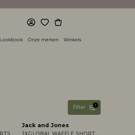
Lookbook
Onze merken
Winkels
1
Filter
Jack and Jones
JXIRINA WIDE HW SHORTS DNM
JXGLOBAL WAFFLE SHORTS WVN