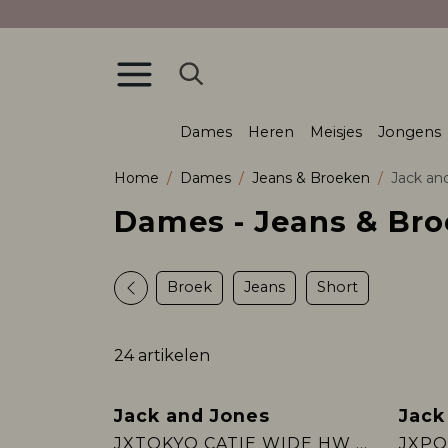
Dames
Heren
Meisjes
Jongens
Home
Dames
Jeans & Broeken
Jack an
Dames - Jeans & Bro
Broek
Jeans
Short
24 artikelen
Jack and Jones
Jack
Nieuw
Nieu
JXTOKYO CATIE WIDE HW R379 DNM