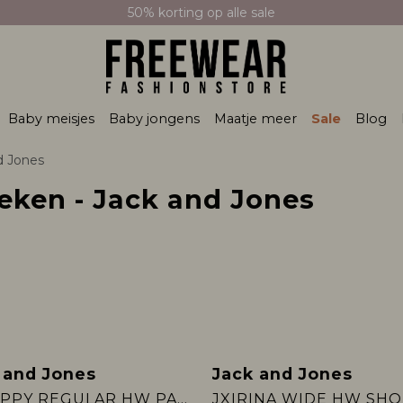
50% korting op alle sale
Baby meisjes
Baby jongens
Maatje meer
Sale
Blog
d Jones
eken - Jack and Jones
 and Jones
Jack and Jones
w
JXPOPPY REGULAR HW PANT NOOS