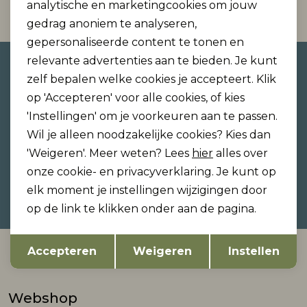
Filter
analytische en marketingcookies om jouw
gedrag anoniem te analyseren,
gepersonaliseerde content te tonen en
relevante advertenties aan te bieden. Je kunt
Altijd als eerste op de hoogte
zelf bepalen welke cookies je accepteert. Klik
zijn?
op 'Accepteren' voor alle cookies, of kies
Schrijf je in voor onze nieuwsbrief en ontvang dan
'Instellingen' om je voorkeuren aan te passen.
ook gelijk €5,- korting!
Wil je alleen noodzakelijke cookies? Kies dan
'Weigeren'. Meer weten? Lees
hier
alles over
onze cookie- en privacyverklaring. Je kunt op
Hoe we met je data omgaan? Bekijk dit in onze
elk moment je instellingen wijzigingen door
privacyverklaring.
op de link te klikken onder aan de pagina.
Opslaan
Terug
Accepteren
Weigeren
Instellen
Automatisch sparen voor korting
Webshop