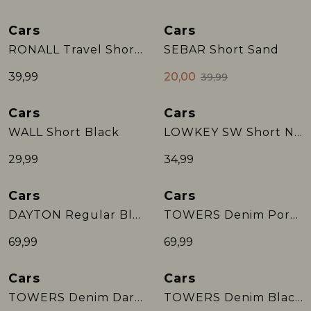
Cars
Cars
Rokken
T-shirts & Tops
Setje
T-shirts & Tops
Sweaters & Pullovers
Sjaal
Sale
RONALL Travel Short Sand
SEBAR Short Sand
Sweaters & Pullovers
Vesten & Blazers
Sweaters & Pullovers
Vesten & Blazers
T-shirts & Tops
39,99
20,00
39,99
Cars
Cars
T-shirts & Tops
Zwemkleding
T-shirts & Tops
Zwemkleding
Vesten & Blazers
WALL Short Black
LOWKEY SW Short Navy
Vesten & Blazers
Vesten & Blazers
29,99
34,99
Cars
Cars
DAYTON Regular Blue Black
TOWERS Denim Porto Wash
69,99
69,99
Cars
Cars
TOWERS Denim Dark Used
TOWERS Denim Black Used