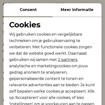
69,99
69,99
Consent
Meer informatie
Cars
Cars
Cookies
GUARD Denim Grey Used
GUARD Denim Stone Used
Noodzakelijke cookies
59,99
59,99
Wij gebruiken cookies en vergelijkbare
Personalisatie cookies
technieken om je gebruikservaring te
Cars
Cars
verbeteren. Met functionele cookies zorgen
Analytische cookies
GUARD Denim Dark Coated
SEATLE Short Den.Stone Used
we dat de website goed werkt. Daarnaast
Marketing cookies
gebruiken wij samen met
2 partners
59,99
39,99
analytische en marketingcookies om jouw
gedrag anoniem te analyseren,
Cars
Cars
gepersonaliseerde content te tonen en
SEATLE Short Den.Bleached Used
BLAST Slim Fit Black Used
relevante advertenties aan te bieden. Je kunt
39,99
59,99
zelf bepalen welke cookies je accepteert. Klik
op 'Accepteren' voor alle cookies, of kies
Cars
Cars
'Instellingen' om je voorkeuren aan te passen.