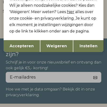
BLAST Slim Fit Kansas Wash
Blast Slim Fit Porto Bleach Wa
Wil je alleen noodzakelijke cookies? Kies dan
59,99
59,99
'Weigeren'. Meer weten? Lees
hier
alles over
onze cookie- en privacyverklaring. Je kunt op
1
elk moment je instellingen wijzigingen door
Filter
op de link te klikken onder aan de pagina.
Opslaan
Terug
Accepteren
Weigeren
Instellen
Altijd als eerste op de hoogte
zijn?
Schrijf je in voor onze nieuwsbrief en ontvang dan
ook gelijk €5,- korting!
Hoe we met je data omgaan? Bekijk dit in onze
privacyverklaring.