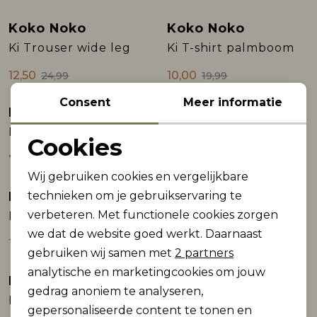
Koko Noko
Koko Noko
Sale
Sale
Ki Trouser wide leg
Ki T-shirt palmboom
12,50
10,00
24,99
19,99
Consent
Meer informatie
Koko Noko
Koko Noko
Sale
Sale
Ki Short uni
Ki Dress ss
Cookies
Noodzakelijke cookies
7,50
12,50
14,99
24,99
Wij gebruiken cookies en vergelijkbare
Personalisatie cookies
technieken om je gebruikservaring te
Koko Noko
Koko Noko
Sale
Sale
verbeteren. Met functionele cookies zorgen
Ki T-shirt
Ki T-shirt beach
Analytische cookies
we dat de website goed werkt. Daarnaast
10,00
10,00
19,99
19,99
Marketing cookies
gebruiken wij samen met
2 partners
analytische en marketingcookies om jouw
Koko Noko
Koko Noko
Sale
Sale
gedrag anoniem te analyseren,
Ki Trouser wide leg
Ki Top knoopjes
gepersonaliseerde content te tonen en