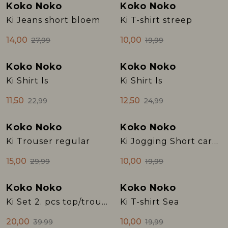
Koko Noko
Koko Noko
Sale
Sale
Ki Jeans short bloem
Ki T-shirt streep
Rokken
T-shirts & Tops
Setje
T-shirts & Tops
Sweaters & Pullovers
Sjaal
14,00
10,00
27,99
19,99
Sweaters & Pullovers
Vesten & Blazers
Sweaters & Pullovers
Vesten & Blazers
T-shirts & Tops
Koko Noko
Koko Noko
Sale
Sale
Ki Shirt ls
Ki Shirt ls
T-shirts & Tops
Zwemkleding
T-shirts & Tops
Zwemkleding
Vesten & Blazers
11,50
12,50
22,99
24,99
Vesten & Blazers
Vesten & Blazers
Koko Noko
Koko Noko
Sale
Sale
Ki Trouser regular
Ki Jogging Short cargo
15,00
10,00
29,99
19,99
Koko Noko
Koko Noko
Sale
Sale
Ki Set 2. pcs top/trouser
Ki T-shirt Sea
20,00
10,00
39,99
19,99