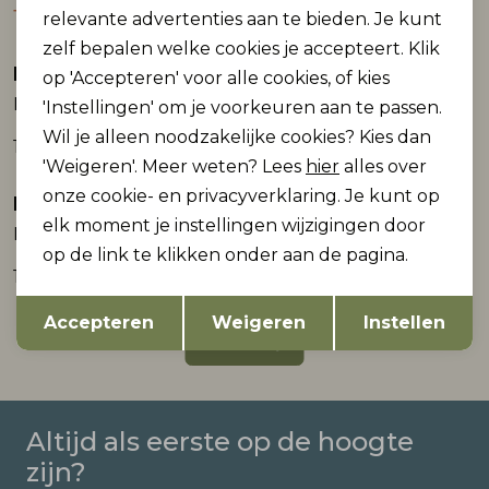
12,50
10,00
24,99
19,99
relevante advertenties aan te bieden. Je kunt
zelf bepalen welke cookies je accepteert. Klik
Koko Noko
Koko Noko
op 'Accepteren' voor alle cookies, of kies
2e Jeans -50%
Ki T-shirt print
Ki Jeans wide leg
'Instellingen' om je voorkeuren aan te passen.
Wil je alleen noodzakelijke cookies? Kies dan
19,99
32,99
'Weigeren'. Meer weten? Lees
hier
alles over
onze cookie- en privacyverklaring. Je kunt op
Koko Noko
elk moment je instellingen wijzigingen door
Ki T-shirt ls bloem
op de link te klikken onder aan de pagina.
18,99
Opslaan
Terug
Accepteren
Weigeren
Instellen
1
Filter
Altijd als eerste op de hoogte
zijn?