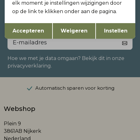
Altijd als eerste op de hoogte
elk moment je instellingen wijzigingen door
zijn?
op de link te klikken onder aan de pagina.
Schrijf je in voor onze nieuwsbrief en ontvang dan
Opslaan
Terug
ook gelijk €5,- korting!
Accepteren
Weigeren
Instellen
Hoe we met je data omgaan? Bekijk dit in onze
privacyverklaring.
Automatisch sparen voor korting
Webshop
Plein 9
3861AB Nijkerk
Nederland