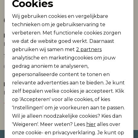
Cookies
Noodzakelijke cookies
Gerelateerde producten
Wij gebruiken cookies en vergelijkbare
Personalisatie cookies
technieken om je gebruikservaring te
verbeteren. Met functionele cookies zorgen
Analytische cookies
Name It
Name It
we dat de website goed werkt. Daarnaast
NKMHAKAN SS NREG TOP
NKMHAKAN SS NREG TOP
Marketing cookies
gebruiken wij samen met
2 partners
19,99
19,99
analytische en marketingcookies om jouw
gedrag anoniem te analyseren,
gepersonaliseerde content te tonen en
relevante advertenties aan te bieden. Je kunt
Name It
Name It
Sale
zelf bepalen welke cookies je accepteert. Klik
NKNHITEAM SHORT SET
NKMHOLLE SS RLX TOP BOX
op 'Accepteren' voor alle cookies, of kies
12,50
16,99
24,99
'Instellingen' om je voorkeuren aan te passen.
Wil je alleen noodzakelijke cookies? Kies dan
'Weigeren'. Meer weten? Lees
hier
alles over
onze cookie- en privacyverklaring. Je kunt op