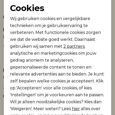
Cookies
Noodzakelijke cookies
Gerelateerde producten
Wij gebruiken cookies en vergelijkbare
Personalisatie cookies
technieken om je gebruikservaring te
Name It mini
Name It mini
verbeteren. Met functionele cookies zorgen
Analytische cookies
NBNKAB LEGGING NOOS
NBFDATINES OVERALL
we dat de website goed werkt. Daarnaast
Marketing cookies
gebruiken wij samen met
2 partners
10,99
32,99
analytische en marketingcookies om jouw
gedrag anoniem te analyseren,
gepersonaliseerde content te tonen en
Name It mini
Name It mini
relevante advertenties aan te bieden. Je kunt
NBFDATINES OVERALL
NBFROSE R FRILL JEANS 1550-TO NOOS
zelf bepalen welke cookies je accepteert. Klik
32,99
24,99
op 'Accepteren' voor alle cookies, of kies
'Instellingen' om je voorkeuren aan te passen.
Wil je alleen noodzakelijke cookies? Kies dan
'Weigeren'. Meer weten? Lees
hier
alles over