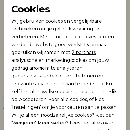
Cookies
Noodzakelijke cookies
Gerelateerde producten
Wij gebruiken cookies en vergelijkbare
Personalisatie cookies
technieken om je gebruikservaring te
Name It mini
Name It mini
Sale
verbeteren. Met functionele cookies zorgen
Analytische cookies
NMMBO OS DNM LS SHIRT W HOOD 6950-P:
NMMRONALO LS JERSEY SHIRT
we dat de website goed werkt. Daarnaast
Marketing cookies
gebruiken wij samen met
2 partners
16,50
24,99
32,99
analytische en marketingcookies om jouw
gedrag anoniem te analyseren,
gepersonaliseerde content te tonen en
Name It mini
Name It mini
relevante advertenties aan te bieden. Je kunt
NMMJOSHUA NREG SS SHIRT
NMMFIDO SS DNM SHIRT 3950-KY H
zelf bepalen welke cookies je accepteert. Klik
26,99
29,99
op 'Accepteren' voor alle cookies, of kies
'Instellingen' om je voorkeuren aan te passen.
Wil je alleen noodzakelijke cookies? Kies dan
'Weigeren'. Meer weten? Lees
hier
alles over