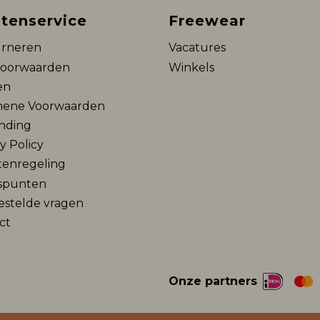
tenservice
Freewear
rneren
Vacatures
voorwaarden
Winkels
en
ene Voorwaarden
nding
y Policy
tenregeling
spunten
estelde vragen
ct
Onze partners