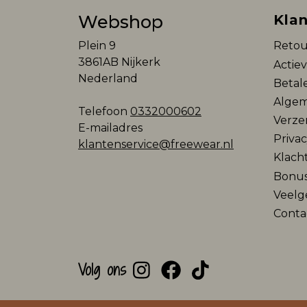
Webshop
Klan
Plein 9
Retou
3861AB Nijkerk
Actie
Nederland
Betal
Algem
Telefoon
0332000602
Verze
E-mailadres
Privac
klantenservice@freewear.nl
Klach
Bonu
Veelg
Conta
Volg ons