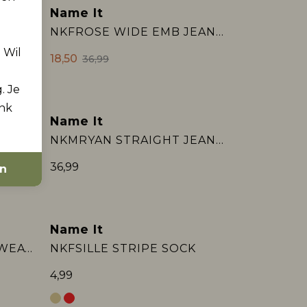
Name It
2e Jeans -50%
OP
NKFROSE WIDE EMB JEANS 2010-FR NOOS
. Wil
18,50
36,99
. Je
ink
Name It
2e Jeans -50%
NKFROSE ST RHINE JEANS 3366-BE NOOS
NKMRYAN STRAIGHT JEANS CARP 4525-IM:
36,99
en
Name It
NKFMILLE STRAIGHT SWEAT PANT UNB NO:
NKFSILLE STRIPE SOCK
4,99