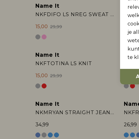
Name It
Name
rele
Sale
Sale
NKFDIFO LS NREG SWEAT UNB BOX
NKMF
welk
cook
15,00
10,00
29,99
je a
wet
kunt
Name It
Name
te k
Sale
Sale
NKFTOTINA LS KNIT
NKFT
15,00
15,00
29,99
A
Name It
Name
2e Jeans -50%
2e Je
NKMRYAN STRAIGHT JEANS 3418-BE NOOS
34,99
26,99