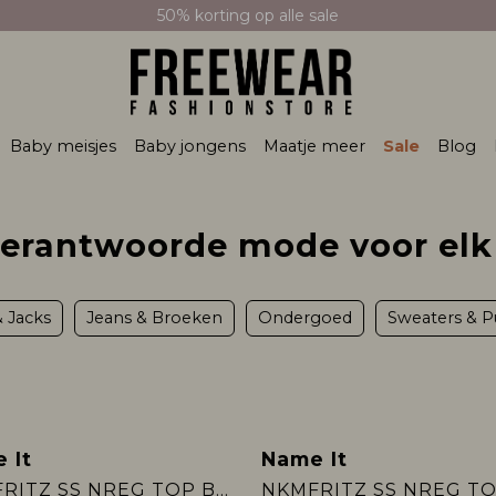
50% korting op alle sale
Baby meisjes
Baby jongens
Maatje meer
Sale
Blog
verantwoorde mode voor elk
& Jacks
Jeans & Broeken
Ondergoed
Sweaters & P
 It
Name It
NKMFRITZ SS NREG TOP BOX PB