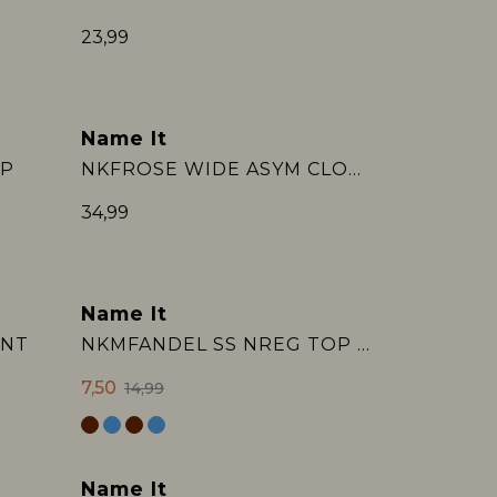
23,99
Name It
2e Jeans -50%
OP
NKFROSE WIDE ASYM CLOSURE JEANS 224:
34,99
Name It
Sale
ANT
NKMFANDEL SS NREG TOP NOOS
7,50
14,99
Name It