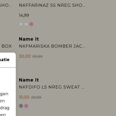
NKFFARINAZ SS NREG SHORT TOP BOX
NKFFARINAZ SS NREG SHORT TOP BOX
14,99
Name It
Sale
P BOX
NKFMARISKA BOMBER JACKET REV
30,00
59,99
atie
Name It
Sale
NKFEVELYN 2/4 JACQ DNM SHIRT 2928-J:
NKFDIFO LS NREG SWEAT UNB BOX
rgen
15,00
29,99
men
edrag
 en