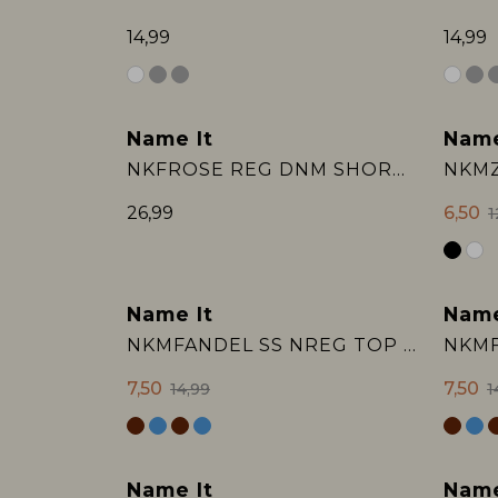
14,99
14,99
Name It
Name
Sale
NKFROSE REG DNM SHORTS 6042-AC NOOS
NKMZ
26,99
6,50
1
Name It
Name
Sale
Sale
NKMFANDEL SS NREG TOP NOOS
7,50
7,50
14,99
1
Name It
Name