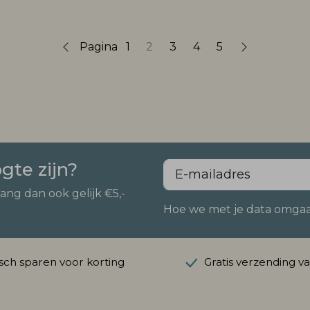
Pagina
1
2
3
4
5
ogte zijn?
vang dan ook gelijk €5,-
Hoe we met je data omgaan?
ch sparen voor korting
Gratis verzending v