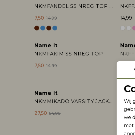
Sale
NKMFANDEL SS NREG TOP NOOS
7,50
14,99
14,99
Name It
Name
Sale
NKMFAKIM SS NREG TOP
NKFF
7,50
14,99
14,99
C
Name It
Name
Sale
2e Je
Wij 
NKMMIKADO VARSITY JACKET
gebr
27,50
18,50
54,99
we d
met
anon