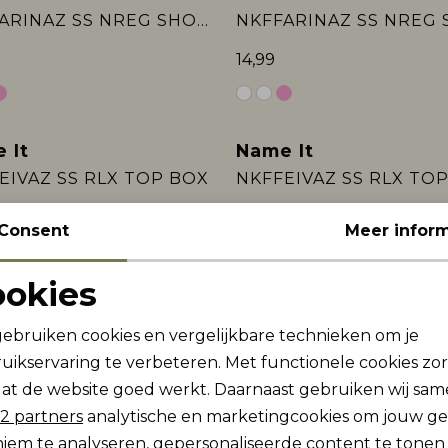
NKFFARINAZ SS NREG SHORT TOP BOX
14,99
 It
Name It
EIVAZ SS RLX TOP BOX
NKFFEIVAZ SS RLX TO
14,99
Consent
Meer inform
ookies
 It
Name It
Noodzakelijke cookies
Personalisatie cookies
ans -50%
Sale
gebruiken cookies en vergelijkbare technieken om je
NKFROSE WIDE JACQ JEANS 2928-JQ D
uikservaring te verbeteren. Met functionele cookies zo
Analytische cookies
Marketing cookies
20,00
36,99
39,99
at de website goed werkt. Daarnaast gebruiken wij sa
2 partners
analytische en marketingcookies om jouw g
iem te analyseren, gepersonaliseerde content te tonen