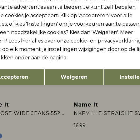
 It
Name It
vante advertenties aan te bieden. Je kunt zelf bepalen
Sale
IDUR SS NREG TOP
NKMFIDUR SS NREG T
e cookies je accepteert. Klik op 'Accepteren' voor alle
ies, of kies 'Instellingen' om je voorkeuren aan te passen
10,00
19,99
19,99
lleen noodzakelijke cookies? Kies dan 'Weigeren'. Meer
en? Lees
hier
alles over onze cookie- en privacyverklaring
 op elk moment je instellingen wijzigingen door op de l
 It
Name It
likken onder aan de pagina.
2e Jeans -50%
OTINA LS KNIT
Opslaan
Terug
32,99
29,99
ccepteren
Weigeren
Instell
 It
Name It
ans -50%
NKFROSE WIDE JEANS 5529-BE NOOS
16,99