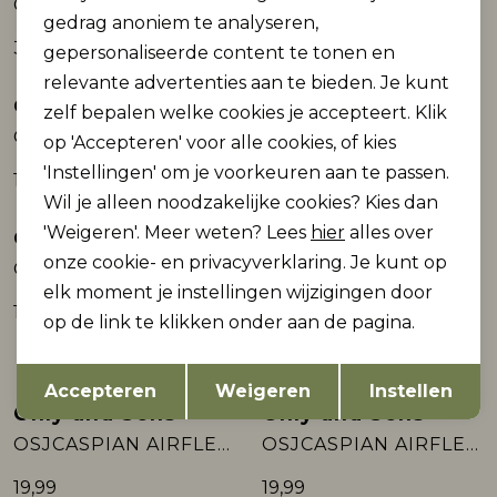
ONSACE LIFE SPLIT NECK DS
OSJCASPIAN AIRFLEX BOXY SS TEE NOOS
gedrag anoniem te analyseren,
39,99
19,99
gepersonaliseerde content te tonen en
relevante advertenties aan te bieden. Je kunt
Only and Sons
Only and Sons
zelf bepalen welke cookies je accepteert. Klik
ONSVIBES LIFE RLX SS TEE CS
ONSVIBES LIFE RLX SS TEE CS
op 'Accepteren' voor alle cookies, of kies
'Instellingen' om je voorkeuren aan te passen.
19,99
19,99
Wil je alleen noodzakelijke cookies? Kies dan
'Weigeren'. Meer weten? Lees
hier
alles over
Only and Sons
Only and Sons
onze cookie- en privacyverklaring. Je kunt op
ONSVIBES LIFE RLX SS TEE CS
OSJCASPIAN AIRFLEX BOXY SS TEE NOOS
elk moment je instellingen wijzigingen door
19,99
19,99
op de link te klikken onder aan de pagina.
Opslaan
Terug
Accepteren
Weigeren
Instellen
Only and Sons
Only and Sons
OSJCASPIAN AIRFLEX BOXY SS TEE NOOS
OSJCASPIAN AIRFLEX BOXY SS TEE NOOS
19,99
19,99