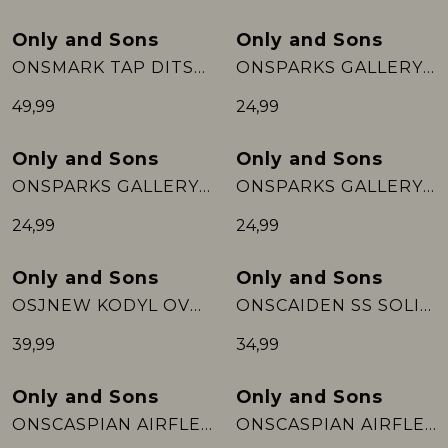
Only and Sons
Only and Sons
Nieuw
Nieuw
ONSMARK TAP DITSY 2912 PANT NOOS
ONSPARKS GALLERY AIR BOXY SS TEE NO:
49,99
24,99
Only and Sons
Only and Sons
Nieuw
Nieuw
ONSPARKS GALLERY AIR BOXY SS TEE NO:
ONSPARKS GALLERY AIR BOXY SS TEE NO:
24,99
24,99
Only and Sons
Only and Sons
Nieuw
Nieuw
OSJNEW KODYL OVERSHIRT SWEAT SWT NO:
ONSCAIDEN SS SOLID RESORT LINEN NOO:
39,99
34,99
Only and Sons
Only and Sons
Nieuw
Nieuw
ONSCASPIAN AIRFLEX AUT SS TEE NOOS
ONSCASPIAN AIRFLEX AUT SS TEE NOOS