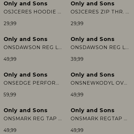
Only and Sons
Only and Sons
Nieuw
Nieuw
OSJCERES HOODIE LABEL SWT NOOS
OSJCERES ZIP THR. HOODIE SWT NOOS
Rokken
T-shirts & Tops
Setje
T-shirts & Tops
Sweaters & Pullovers
Sjaal
29,99
29,99
Sweaters & Pullovers
Vesten & Blazers
Sweaters & Pullovers
Vesten & Blazers
T-shirts & Tops
Only and Sons
Only and Sons
Nieuw
Nieuw
ONSDAWSON REG LS ZIP HOODIE SWEAT W:
ONSDAWSON REG LS HALF ZIP HIGH NECK:
T-shirts & Tops
Zwemkleding
T-shirts & Tops
Zwemkleding
Vesten & Blazers
49,99
39,99
Vesten & Blazers
Vesten & Blazers
Only and Sons
Only and Sons
Nieuw
Nieuw
ONSEDGE PERFORMANCE LB 3816 DOT DNM:
ONSNEWKODYL OVERSHIRT SWEAT NOOS
59,99
49,99
Only and Sons
Only and Sons
Nieuw
Nieuw
ONSMARK REG TAP DITSY 020934 PANT N:
ONSMARK REGTAP BRUSH PIQUE 0353 PAN:
49,99
49,99