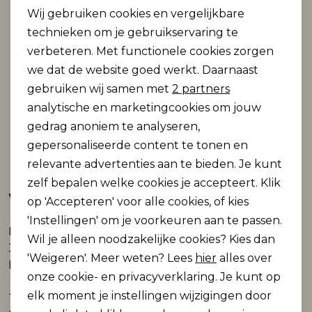
Wij gebruiken cookies en vergelijkbare
Personalisatie cookies
technieken om je gebruikservaring te
Starten
Rokken
T-shirts & Tops
Setje
T-shirts & Tops
Sweaters & Pullovers
Sjaal
verbeteren. Met functionele cookies zorgen
Analytische cookies
we dat de website goed werkt. Daarnaast
Sweaters & Pullovers
Vesten & Blazers
Sweaters & Pullovers
Vesten & Blazers
T-shirts & Tops
Marketing cookies
gebruiken wij samen met
2 partners
analytische en marketingcookies om jouw
T-shirts & Tops
Zwemkleding
T-shirts & Tops
Zwemkleding
Vesten & Blazers
gedrag anoniem te analyseren,
gepersonaliseerde content te tonen en
Automatisch sparen voor korting
Vesten & Blazers
Vesten & Blazers
relevante advertenties aan te bieden. Je kunt
zelf bepalen welke cookies je accepteert. Klik
Webshop
op 'Accepteren' voor alle cookies, of kies
'Instellingen' om je voorkeuren aan te passen.
Plein 9
Wil je alleen noodzakelijke cookies? Kies dan
3861AB Nijkerk
'Weigeren'. Meer weten? Lees
hier
alles over
Nederland
onze cookie- en privacyverklaring. Je kunt op
elk moment je instellingen wijzigingen door
Telefoon
0332000602