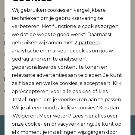
Noodzakelijke cookies
Wij gebruiken cookies en vergelijkbare
Gerelateerde producten
Personalisatie cookies
technieken om je gebruikservaring te
verbeteren. Met functionele cookies zorgen
Analytische cookies
we dat de website goed werkt. Daarnaast
Yest
Yest
Marketing cookies
gebruiken wij samen met
2 partners
Kamil
Blouse Teresa
analytische en marketingcookies om jouw
69,99
69,99
gedrag anoniem te analyseren,
gepersonaliseerde content te tonen en
Yest
Yest
relevante advertenties aan te bieden. Je kunt
Blouse Tamsin
Blouse Martina
zelf bepalen welke cookies je accepteert. Klik
49,99
69,99
op 'Accepteren' voor alle cookies, of kies
'Instellingen' om je voorkeuren aan te passen.
Wil je alleen noodzakelijke cookies? Kies dan
'Weigeren'. Meer weten? Lees
hier
alles over
onze cookie- en privacyverklaring. Je kunt op
Altijd als eerste op de hoogte
elk moment je instellingen wijzigingen door