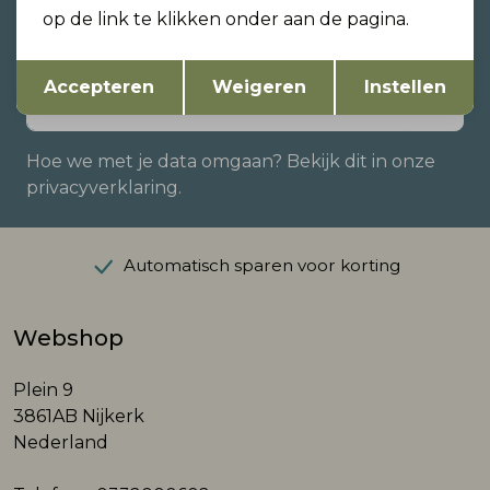
zijn?
op de link te klikken onder aan de pagina.
Schrijf je in voor onze nieuwsbrief en ontvang dan
ook gelijk €5,- korting!
Opslaan
Terug
Accepteren
Weigeren
Instellen
Hoe we met je data omgaan? Bekijk dit in onze
privacyverklaring.
Automatisch sparen voor korting
Webshop
Plein 9
3861AB Nijkerk
Nederland