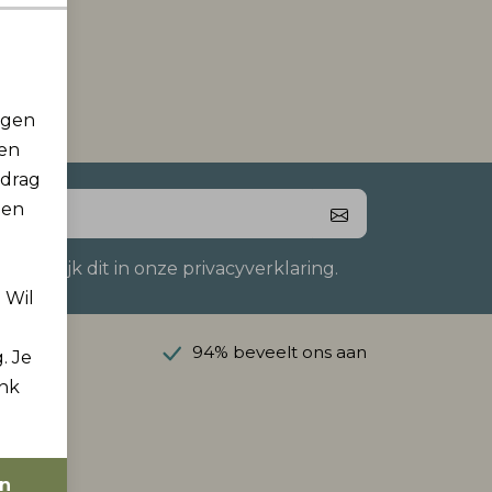
rgen
men
edrag
 en
 Bekijk dit in onze privacyverklaring.
. Wil
anaf €50
94% beveelt ons aan
. Je
ink
en