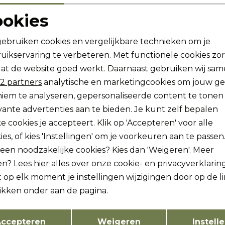
ookies
11,99
Noodzakelijke cookies
Personalisatie cookies
gebruiken cookies en vergelijkbare technieken om je
uikservaring te verbeteren. Met functionele cookies zo
Analytische cookies
Marketing cookies
at de website goed werkt. Daarnaast gebruiken wij sa
2 partners
analytische en marketingcookies om jouw g
ogte zijn?
iem te analyseren, gepersonaliseerde content te tonen
vante advertenties aan te bieden. Je kunt zelf bepalen
vang dan ook gelijk €5,-
e cookies je accepteert. Klik op 'Accepteren' voor alle
Hoe we met je data omgaan?
ies, of kies 'Instellingen' om je voorkeuren aan te passen
lleen noodzakelijke cookies? Kies dan 'Weigeren'. Meer
ch sparen voor korting
Gratis verzending v
en? Lees
hier
alles over onze cookie- en privacyverklaring
 op elk moment je instellingen wijzigingen door op de l
likken onder aan de pagina.
tenservice
Freewear
Opslaan
Terug
ccepteren
Weigeren
Instell