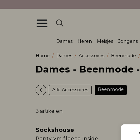
Dames
Heren
Meisjes
Jongens
Home
Dames
Accessoires
Beenmode
Dames - Beenmode -
Beenmode
Alle Accessoires
3 artikelen
Sockshouse
Soc
Panty ym fleece inside
Ki Pa