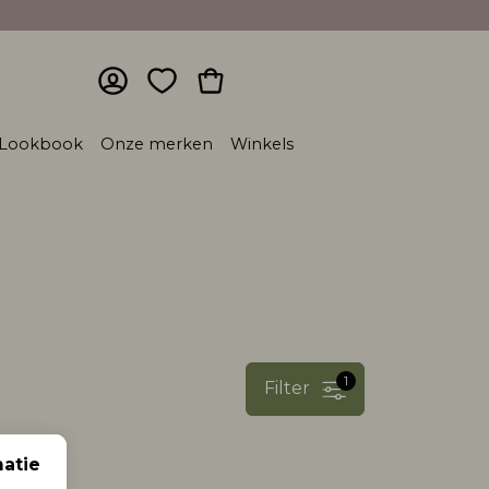
Lookbook
Onze merken
Winkels
1
Filter
atie