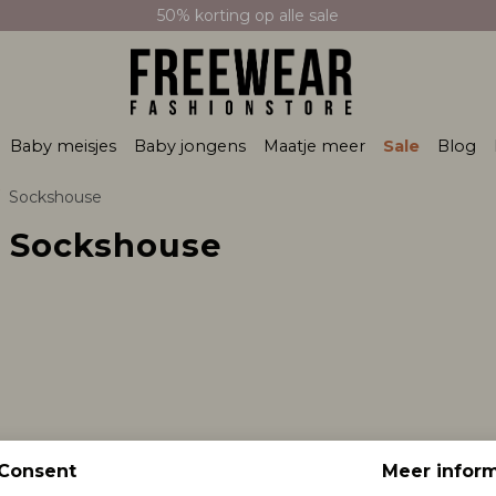
50% korting op alle sale
Baby meisjes
Baby jongens
Maatje meer
Sale
Blog
Sockshouse
 Sockshouse
kshouse
Sockshouse
Consent
Meer inform
nty ym fleece inside
Dames thermo legging