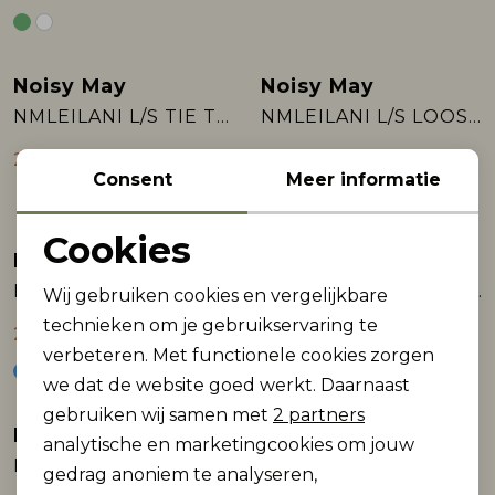
Noisy May
Noisy May
Sale
Sale
NMLEILANI L/S TIE TOP WVN FWD
NMLEILANI L/S LOOSE SHIRT WVN NOOS
20,00
22,50
39,99
44,99
Consent
Meer informatie
Cookies
Noisy May
Noisy May
Noodzakelijke cookies
Sale
Sale
NMFRIDA L/S BUTTON SHIRT WVN BOX
NMFRIDA L/S BUTTON SHIRT WVN BOX
Wij gebruiken cookies en vergelijkbare
Personalisatie cookies
technieken om je gebruikservaring te
22,50
22,50
44,99
44,99
verbeteren. Met functionele cookies zorgen
Analytische cookies
we dat de website goed werkt. Daarnaast
Marketing cookies
gebruiken wij samen met
2 partners
Noisy May
Noisy May
analytische en marketingcookies om jouw
NMKAMI L/S LACE TOP JRS FWD
NMSOFIE S/L SATIN TOP
gedrag anoniem te analyseren,