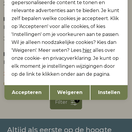
gepersonaliseerde content te tonen en
29,99
39,99
relevante advertenties aan te bieden. Je kunt
zelf bepalen welke cookies je accepteert. Klik
Noisy May
Noisy May
op 'Accepteren' voor alle cookies, of kies
NMDANDY PU S/L TOP
-NMFREJA L/S BUTTON SHIRT WVN FWD
'Instellingen' om je voorkeuren aan te passen.
39,99
44,99
Wil je alleen noodzakelijke cookies? Kies dan
'Weigeren'. Meer weten? Lees
hier
alles over
Noisy May
Sale
onze cookie- en privacyverklaring. Je kunt op
NMLEILANI L/S LOOSE SHIRT WVN NOOS
elk moment je instellingen wijzigingen door
22,50
op de link te klikken onder aan de pagina.
44,99
Opslaan
Terug
Accepteren
Weigeren
Instellen
1
Filter
Altijd als eerste op de hoogte