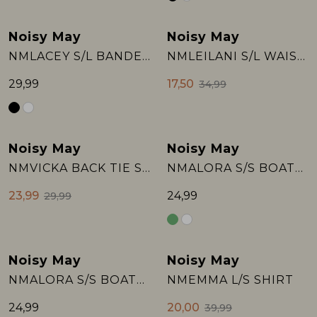
Rokken
T-shirts & Tops
Setje
T-shirts & Tops
Sweaters & Pullovers
Sjaal
Noisy May
Noisy May
Sale
NMLACEY S/L BANDEAU TOP JRS
NMLEILANI S/L WAISTCOAT WVN FWD
Sweaters & Pullovers
Vesten & Blazers
Sweaters & Pullovers
Vesten & Blazers
T-shirts & Tops
29,99
17,50
34,99
T-shirts & Tops
Zwemkleding
T-shirts & Tops
Zwemkleding
Vesten & Blazers
Noisy May
Noisy May
Sale
Vesten & Blazers
Vesten & Blazers
NMVICKA BACK TIE S/L DENIM TOP VI62:
NMALORA S/S BOATNECK TOP JRS
23,99
24,99
29,99
Noisy May
Noisy May
Sale
NMALORA S/S BOATNECK TOP JRS
NMEMMA L/S SHIRT
24,99
20,00
39,99