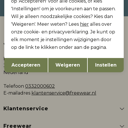
op 'Accepteren' voor alle cookies, of kies
privacyverklaring.
'Instellingen' om je voorkeuren aan te passen.
Wil je alleen noodzakelijke cookies? Kies dan
'Weigeren'. Meer weten? Lees
hier
alles over
Automatisch sparen voor korting
onze cookie- en privacyverklaring. Je kunt op
elk moment je instellingen wijzigingen door
Webshop
op de link te klikken onder aan de pagina.
Plein 9
Opslaan
Terug
Accepteren
Weigeren
Instellen
3861AB Nijkerk
Nederland
Telefoon
0332000602
E-mailadres
klantenservice@freewear.nl
Klantenservice
Freewear