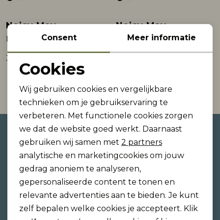
Rokken
T-shirts & Tops
Setje
T-shirts & Tops
Sweaters & Pullovers
Sjaal
Noisy May
Noisy May
Consent
Meer informatie
NMNOAMI HW SHORT DNM SKORT AZ359LB :
NMYOLANDA MW DNM SKIRT BLACK FWD BO:
Sweaters & Pullovers
Vesten & Blazers
Sweaters & Pullovers
Vesten & Blazers
T-shirts & Tops
39,99
39,99
Cookies
Noodzakelijke cookies
T-shirts & Tops
Zwemkleding
T-shirts & Tops
Zwemkleding
Vesten & Blazers
1
Filter
Wij gebruiken cookies en vergelijkbare
Personalisatie cookies
technieken om je gebruikservaring te
Vesten & Blazers
Vesten & Blazers
verbeteren. Met functionele cookies zorgen
Analytische cookies
we dat de website goed werkt. Daarnaast
Altijd als eerste op de hoogte
Marketing cookies
gebruiken wij samen met
2 partners
zijn?
analytische en marketingcookies om jouw
Schrijf je in voor onze nieuwsbrief en ontvang dan
gedrag anoniem te analyseren,
ook gelijk €5,- korting!
gepersonaliseerde content te tonen en
relevante advertenties aan te bieden. Je kunt
zelf bepalen welke cookies je accepteert. Klik
Hoe we met je data omgaan? Bekijk dit in onze