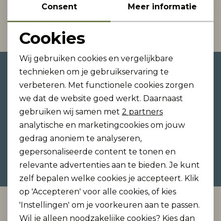
Consent
Meer informatie
1
Filter
Rokken
T-shirts & Tops
Setje
T-shirts & Tops
Sweaters & Pullovers
Sjaal
Cookies
Noodzakelijke cookies
Sweaters & Pullovers
Vesten & Blazers
Sweaters & Pullovers
Vesten & Blazers
T-shirts & Tops
Wij gebruiken cookies en vergelijkbare
Personalisatie cookies
Altijd als eerste op de hoogte
technieken om je gebruikservaring te
T-shirts & Tops
Zwemkleding
T-shirts & Tops
Zwemkleding
Vesten & Blazers
zijn?
verbeteren. Met functionele cookies zorgen
Analytische cookies
we dat de website goed werkt. Daarnaast
Schrijf je in voor onze nieuwsbrief en ontvang dan
Marketing cookies
Vesten & Blazers
Vesten & Blazers
gebruiken wij samen met
2 partners
ook gelijk €5,- korting!
analytische en marketingcookies om jouw
gedrag anoniem te analyseren,
gepersonaliseerde content te tonen en
Hoe we met je data omgaan? Bekijk dit in onze
relevante advertenties aan te bieden. Je kunt
privacyverklaring.
zelf bepalen welke cookies je accepteert. Klik
op 'Accepteren' voor alle cookies, of kies
Automatisch sparen voor korting
'Instellingen' om je voorkeuren aan te passen.
Wil je alleen noodzakelijke cookies? Kies dan