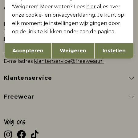
'Weigeren'. Meer weten? Lees
hier
alles over
Webshop
onze cookie- en privacyverklaring. Je kunt op
elk moment je instellingen wijzigingen door
Plein 9
op de link te klikken onder aan de pagina.
3861AB Nijkerk
Nederland
Opslaan
Terug
Accepteren
Weigeren
Instellen
Telefoon
0332000602
E-mailadres
klantenservice@freewear.nl
Klantenservice
Freewear
Volg ons