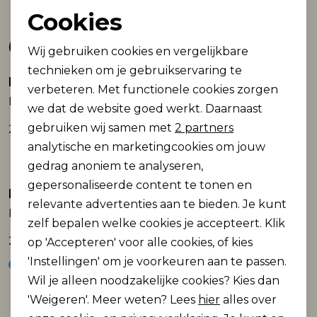
Cookies
Noodzakelijke cookies
Gerelateerde producten
Wij gebruiken cookies en vergelijkbare
Personalisatie cookies
technieken om je gebruikservaring te
Petrol Industries
Petrol Industries
verbeteren. Met functionele cookies zorgen
Analytische cookies
Men Accesoires Cap
Men Accesoires Cap
we dat de website goed werkt. Daarnaast
Marketing cookies
gebruiken wij samen met
2 partners
22,99
22,99
analytische en marketingcookies om jouw
gedrag anoniem te analyseren,
gepersonaliseerde content te tonen en
Petrol Industries
Petrol Industries
relevante advertenties aan te bieden. Je kunt
Men Accesoires Cap
Riem 35246
zelf bepalen welke cookies je accepteert. Klik
22,99
19,99
op 'Accepteren' voor alle cookies, of kies
'Instellingen' om je voorkeuren aan te passen.
Wil je alleen noodzakelijke cookies? Kies dan
'Weigeren'. Meer weten? Lees
hier
alles over