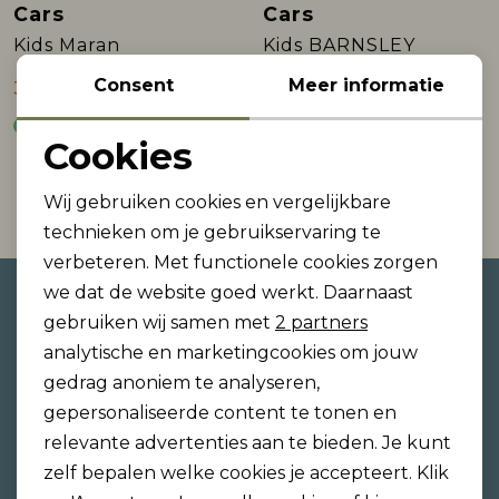
Cars
Cars
Sale
Sale
Kids Maran
Kids BARNSLEY
Rokken
T-shirts & Tops
Setje
T-shirts & Tops
Sweaters & Pullovers
Sjaal
Consent
Meer informatie
30,00
30,00
59,99
59,99
Sweaters & Pullovers
Vesten & Blazers
Sweaters & Pullovers
Vesten & Blazers
T-shirts & Tops
Cookies
Noodzakelijke cookies
T-shirts & Tops
Zwemkleding
T-shirts & Tops
Zwemkleding
Vesten & Blazers
1
Filter
Wij gebruiken cookies en vergelijkbare
Personalisatie cookies
technieken om je gebruikservaring te
Vesten & Blazers
Vesten & Blazers
verbeteren. Met functionele cookies zorgen
Analytische cookies
we dat de website goed werkt. Daarnaast
Altijd als eerste op de hoogte
Marketing cookies
gebruiken wij samen met
2 partners
zijn?
analytische en marketingcookies om jouw
Schrijf je in voor onze nieuwsbrief en ontvang dan
gedrag anoniem te analyseren,
ook gelijk €5,- korting!
gepersonaliseerde content te tonen en
relevante advertenties aan te bieden. Je kunt
zelf bepalen welke cookies je accepteert. Klik
Hoe we met je data omgaan? Bekijk dit in onze