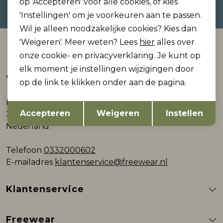
op 'Accepteren' voor alle cookies, of kies
privacyverklaring.
'Instellingen' om je voorkeuren aan te passen.
Wil je alleen noodzakelijke cookies? Kies dan
'Weigeren'. Meer weten? Lees
hier
alles over
Automatisch sparen voor korting
onze cookie- en privacyverklaring. Je kunt op
elk moment je instellingen wijzigingen door
Webshop
op de link te klikken onder aan de pagina.
Plein 9
Opslaan
Terug
Accepteren
Weigeren
Instellen
3861AB Nijkerk
Nederland
Telefoon
0332000602
E-mailadres
klantenservice@freewear.nl
Klantenservice
Freewear