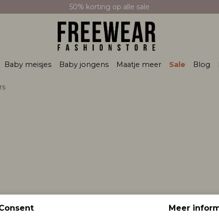
50% korting op alle sale
Baby meisjes
Baby jongens
Maatje meer
Sale
Blog
rs
Consent
Meer inform
NICE Track Jacket Navy