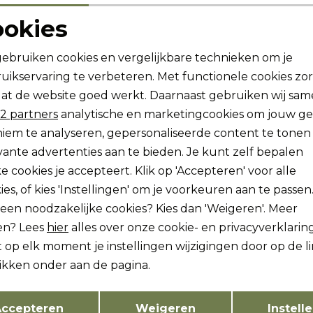
ookies
44,99
Noodzakelijke cookies
Personalisatie cookies
gebruiken cookies en vergelijkbare technieken om je
uikservaring te verbeteren. Met functionele cookies zo
Analytische cookies
Marketing cookies
at de website goed werkt. Daarnaast gebruiken wij sa
2 partners
analytische en marketingcookies om jouw g
ogte zijn?
iem te analyseren, gepersonaliseerde content te tonen
vante advertenties aan te bieden. Je kunt zelf bepalen
vang dan ook gelijk €5,-
e cookies je accepteert. Klik op 'Accepteren' voor alle
Hoe we met je data omgaan?
ies, of kies 'Instellingen' om je voorkeuren aan te passen
lleen noodzakelijke cookies? Kies dan 'Weigeren'. Meer
ch sparen voor korting
Gratis verzending v
en? Lees
hier
alles over onze cookie- en privacyverklaring
 op elk moment je instellingen wijzigingen door op de l
likken onder aan de pagina.
tenservice
Freewear
Opslaan
Terug
ccepteren
Weigeren
Instell