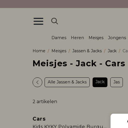
Dames
Heren
Meisjes
Jongens
Home
Meisjes
Jassen & Jacks
Jack
Ca
Meisjes - Jack - Cars
Jack
Alle Jassen & Jacks
Jas
2 artikelen
Cars
Cars
Nieuw
Sale
Kids KYKY Polyamide Burgundy
Kids 