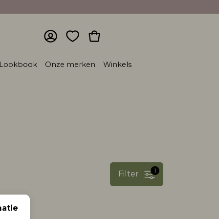
Lookbook
Onze merken
Winkels
1
Filter
atie