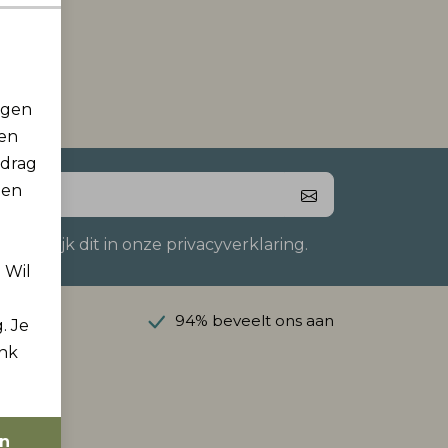
rgen
men
edrag
 en
 Bekijk dit in onze privacyverklaring.
. Wil
anaf €50
94% beveelt ons aan
. Je
ink
en