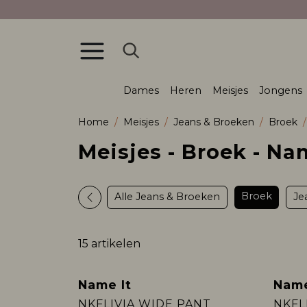
Dames
Heren
Meisjes
Jongens
Home
Meisjes
Jeans & Broeken
Broek
Meisjes - Broek - Na
Broek
Alle Jeans & Broeken
Je
15 artikelen
Name It
Name
Nieuw
Nieu
NKFLIVIA WIDE PANT
NKFL