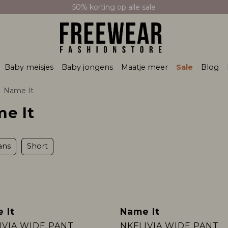
50% korting op alle sale
Baby meisjes
Baby jongens
Maatje meer
Sale
Blog
Name It
me It
ans
Short
 It
Name It
w
Nieuw
IVIA WIDE PANT
NKFLIVIA WIDE PANT