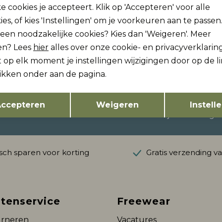
e cookies je accepteert. Klik op 'Accepteren' voor alle
ies, of kies 'Instellingen' om je voorkeuren aan te passen
lleen noodzakelijke cookies? Kies dan 'Weigeren'. Meer
en? Lees
hier
alles over onze cookie- en privacyverklaring
 op elk moment je instellingen wijzigingen door op de l
likken onder aan de pagina.
ogte zijn?
Opslaan
Terug
vang dan ook gelijk €5,-
ccepteren
Weigeren
Instell
Hoe we met je data omgaan?
ch sparen voor korting
Gratis verzending v
tenservice
Freewear
rneren
Vacatures