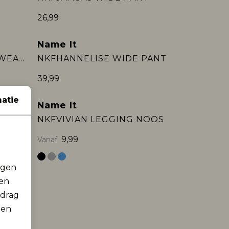
26,99
Name It
NKFMILLE STRAIGHT SWEAT PANT UNB NO:
NKFHANNELISE WIDE PANT
39,99
atie
Name It
NKFVIVIAN LEGGING NOOS
9,99
Vanaf
rgen
men
edrag
NITVIVIAN LEGGING NMT NOOS
 en