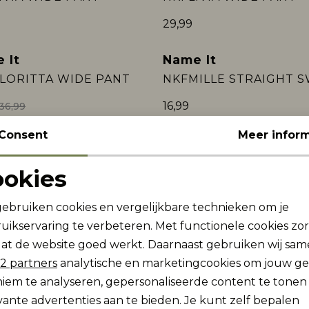
29,99
 It
Name It
LORITTA WIDE PANT
16,99
36,99
Consent
Meer inform
 It
Name It
OTAT R LONG JOHN
NBNLAPPA PANT
ookies
19,99
Noodzakelijke cookies
Personalisatie cookies
gebruiken cookies en vergelijkbare technieken om je
uikservaring te verbeteren. Met functionele cookies zo
Analytische cookies
Marketing cookies
at de website goed werkt. Daarnaast gebruiken wij sa
 It
Name It
2 partners
analytische en marketingcookies om jouw g
IVIAN LEGGING NOOS
iem te analyseren, gepersonaliseerde content te tonen
9,99
9,99
vante advertenties aan te bieden. Je kunt zelf bepalen