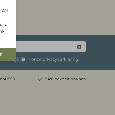
. Wil
. Je
ink
en
 Bekijk dit in onze privacyverklaring.
anaf €50
94% beveelt ons aan