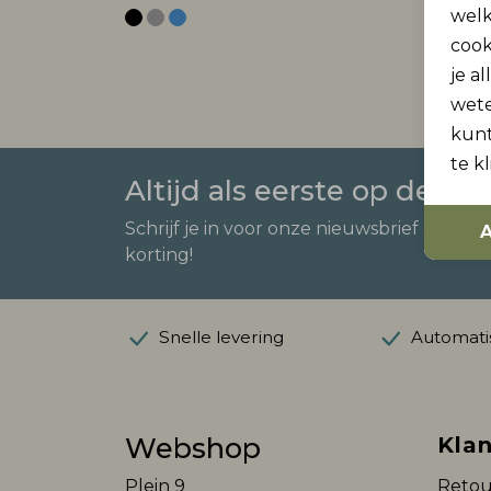
welk
cook
je a
wet
kunt
te k
Altijd als eerste op de ho
Schrijf je in voor onze nieuwsbrief en ont
A
korting!
Snelle levering
Automatis
Webshop
Klan
Plein 9
Retou