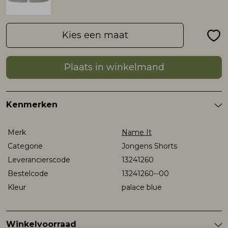
Rokken
T-shirts & Tops
Setje
T-shirts & Tops
Sweaters & Pullovers
Sjaal
Kies een maat
Sweaters & Pullovers
Vesten & Blazers
Sweaters & Pullovers
Vesten & Blazers
T-shirts & Tops
Plaats in winkelmand
T-shirts & Tops
Zwemkleding
T-shirts & Tops
Zwemkleding
Vesten & Blazers
Kenmerken
Vesten & Blazers
Vesten & Blazers
Merk
Name It
Categorie
Jongens Shorts
Leverancierscode
13241260
Bestelcode
13241260--00
Kleur
palace blue
Winkelvoorraad