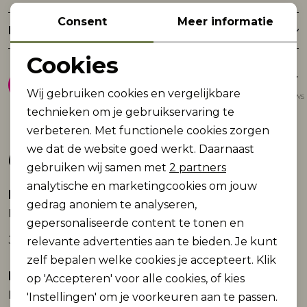
Consent
Meer informatie
Retourneren
Cookies
8.9
Noodzakelijke cookies
Wij gebruiken cookies en vergelijkbare
Gemiddelde van 1947 reviews
Personalisatie cookies
technieken om je gebruikservaring te
verbeteren. Met functionele cookies zorgen
Analytische cookies
Gerelateerde producten
we dat de website goed werkt. Daarnaast
Marketing cookies
gebruiken wij samen met
2 partners
analytische en marketingcookies om jouw
Name It
Name It
2e Jeans -50%
2e Jeans -50%
gedrag anoniem te analyseren,
NKMRYAN STRAIGHT JEANS CARP 4525-IM:
NKMRYAN STRAIGHT JEANS 3418-BE NOOS
gepersonaliseerde content te tonen en
36,99
34,99
relevante advertenties aan te bieden. Je kunt
zelf bepalen welke cookies je accepteert. Klik
Name It
Name It
op 'Accepteren' voor alle cookies, of kies
2e Jeans -50%
NKMBEN SKATER JEANS 5900-RM NOOS
NKMHIST NREG SWEAT SHORTS UNB BOX
'Instellingen' om je voorkeuren aan te passen.