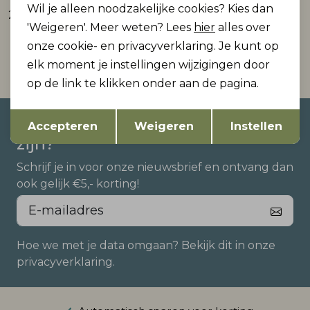
Wil je alleen noodzakelijke cookies? Kies dan
29,99
26,99
'Weigeren'. Meer weten? Lees
hier
alles over
onze cookie- en privacyverklaring. Je kunt op
elk moment je instellingen wijzigingen door
op de link te klikken onder aan de pagina.
Opslaan
Terug
Altijd als eerste op de hoogte
Accepteren
Weigeren
Instellen
zijn?
Schrijf je in voor onze nieuwsbrief en ontvang dan
ook gelijk €5,- korting!
Hoe we met je data omgaan? Bekijk dit in onze
privacyverklaring.