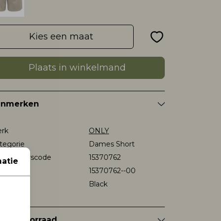
Kies een maat
Plaats in winkelmand
enmerken
rk
ONLY
tegorie
Dames Short
verancierscode
15370762
atie
stelcode
15370762--00
eur
Black
nkelvoorraad