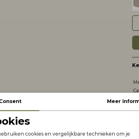
K
Me
Ca
Le
Consent
Meer inform
Be
Kl
ookies
Noodzakelijke cookies
Personalisatie cookies
gebruiken cookies en vergelijkbare technieken om je
Wi