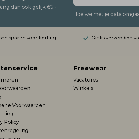
vang dan ook gelijk €5,-
Hoe we met je data omgaan?
ch sparen voor korting
Gratis verzending v
tenservice
Freewear
rneren
Vacatures
voorwaarden
Winkels
en
ene Voorwaarden
nding
y Policy
tenregeling