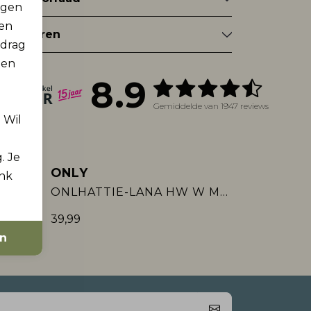
rgen
men
tourneren
edrag
 en
8.9
Gemiddelde van 1947 reviews
. Wil
. Je
ONLY
ink
Nieuw
ONLHATTIE-LANA HW W MEL PANT TLR
ONLHATTIE-LANA HW W MEL PANT TLR
39,99
en