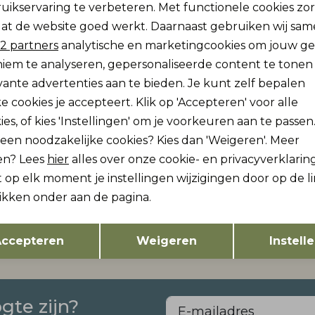
uikservaring te verbeteren. Met functionele cookies zo
Analytische cookies
Marketing cookies
at de website goed werkt. Daarnaast gebruiken wij sa
Re
2 partners
analytische en marketingcookies om jouw g
iem te analyseren, gepersonaliseerde content te tonen
vante advertenties aan te bieden. Je kunt zelf bepalen
e cookies je accepteert. Klik op 'Accepteren' voor alle
ies, of kies 'Instellingen' om je voorkeuren aan te passen
lleen noodzakelijke cookies? Kies dan 'Weigeren'. Meer
en? Lees
hier
alles over onze cookie- en privacyverklaring
Y
ONLY
 op elk moment je instellingen wijzigingen door op de l
w
Nieuw
ONLCAYLA PANT BOX CC SWT
likken onder aan de pagina.
39,99
Opslaan
Terug
ccepteren
Weigeren
Instell
ogte zijn?