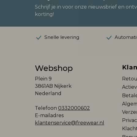
Schrijf je in voor onze nieuwsbrief en ont
korting!
Snelle levering
Automatis
Webshop
Klan
Plein 9
Retou
3861AB Nijkerk
Actie
Nederland
Betal
Algem
Telefoon
0332000602
Verze
E-mailadres
Privac
klantenservice@freewear.nl
Klach