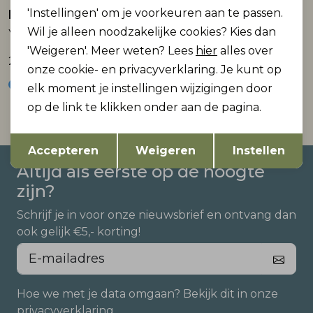
'Instellingen' om je voorkeuren aan te passen.
Base Level
Base Level
Wil je alleen noodzakelijke cookies? Kies dan
Yoshji Top
Yippie Top
'Weigeren'. Meer weten? Lees
hier
alles over
22,95
22,95
onze cookie- en privacyverklaring. Je kunt op
elk moment je instellingen wijzigingen door
op de link te klikken onder aan de pagina.
Opslaan
Terug
Accepteren
Weigeren
Instellen
Altijd als eerste op de hoogte
zijn?
Schrijf je in voor onze nieuwsbrief en ontvang dan
ook gelijk €5,- korting!
Hoe we met je data omgaan? Bekijk dit in onze
privacyverklaring.