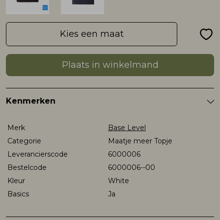
Rokken
T-shirts & Tops
Setje
T-shirts & Tops
Sweaters & Pullovers
Sjaal
Kies een maat
Sweaters & Pullovers
Vesten & Blazers
Sweaters & Pullovers
Vesten & Blazers
T-shirts & Tops
Plaats in winkelmand
T-shirts & Tops
Zwemkleding
T-shirts & Tops
Zwemkleding
Vesten & Blazers
Kenmerken
Vesten & Blazers
Vesten & Blazers
Merk
Base Level
Categorie
Maatje meer Topje
Leverancierscode
6000006
Bestelcode
6000006--00
Kleur
White
Basics
Ja