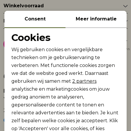
Winkelvoorraad
Consent
Meer informatie
Retourneren
Cookies
8.9
Noodzakelijke cookies
Gemiddelde van 1947 reviews
Wij gebruiken cookies en vergelijkbare
Personalisatie cookies
technieken om je gebruikservaring te
verbeteren. Met functionele cookies zorgen
Analytische cookies
Gerelateerde producten
we dat de website goed werkt. Daarnaast
Marketing cookies
gebruiken wij samen met
2 partners
analytische en marketingcookies om jouw
Base Level
Base Level
gedrag anoniem te analyseren,
Yanic
Yanic
gepersonaliseerde content te tonen en
24,95
24,95
relevante advertenties aan te bieden. Je kunt
zelf bepalen welke cookies je accepteert. Klik
op 'Accepteren' voor alle cookies, of kies