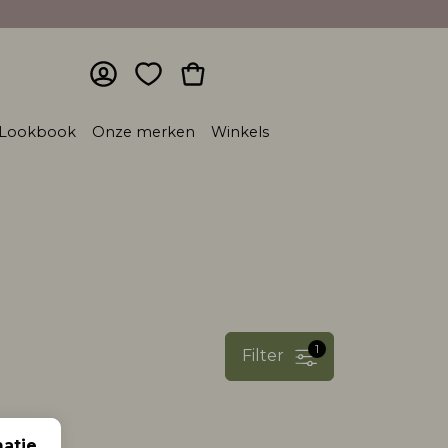
Lookbook
Onze merken
Winkels
1
Filter
atie