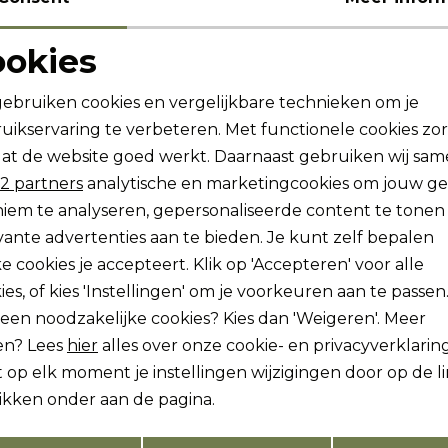
ookies
Noodzakelijke cookies
Personalisatie cookies
gebruiken cookies en vergelijkbare technieken om je
uikservaring te verbeteren. Met functionele cookies zo
Analytische cookies
Marketing cookies
at de website goed werkt. Daarnaast gebruiken wij sa
2 partners
analytische en marketingcookies om jouw g
iem te analyseren, gepersonaliseerde content te tonen
ogte zijn?
vante advertenties aan te bieden. Je kunt zelf bepalen
vang dan ook gelijk €5,-
e cookies je accepteert. Klik op 'Accepteren' voor alle
Hoe we met je data omgaan?
ies, of kies 'Instellingen' om je voorkeuren aan te passen
lleen noodzakelijke cookies? Kies dan 'Weigeren'. Meer
en? Lees
hier
alles over onze cookie- en privacyverklaring
ch sparen voor korting
Gratis verzending v
 op elk moment je instellingen wijzigingen door op de l
likken onder aan de pagina.
Opslaan
Terug