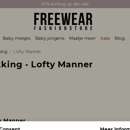
50% korting op alle sale
Baby meisjes
Baby jongens
Maatje meer
Sale
Blog
ing
Lofty Manner
king - Lofty Manner
y Manner
ie Rosana
Consent
Meer inform