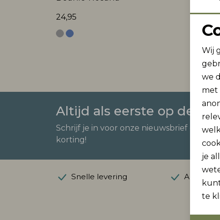
24,95
24,95
C
Wij 
gebr
we d
met
anon
Altijd als eerste op de ho
rele
Schrijf je in voor onze nieuwsbrief en ont
welk
korting!
cook
je a
wet
Snelle levering
Automatis
kunt
te k