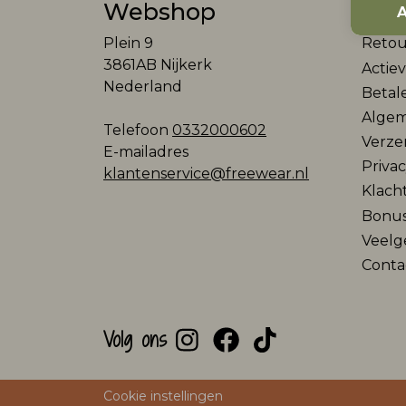
Webshop
Klan
A
Plein 9
Retou
3861AB Nijkerk
Actie
Nederland
Betal
Algem
Telefoon
0332000602
Verze
E-mailadres
Privac
klantenservice@freewear.nl
Klach
Bonu
Veelg
Conta
Volg ons
Cookie instellingen