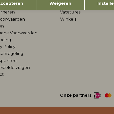
tenservice
Freewear
ccepteren
Weigeren
Instell
rneren
Vacatures
voorwaarden
Winkels
en
ene Voorwaarden
nding
y Policy
tenregeling
spunten
estelde vragen
ct
Onze partners