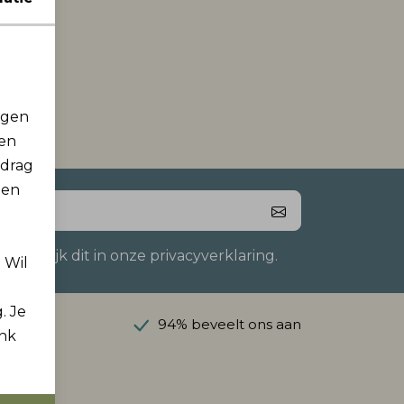
rgen
men
edrag
 en
 Bekijk dit in onze privacyverklaring.
. Wil
. Je
anaf €50
94% beveelt ons aan
ink