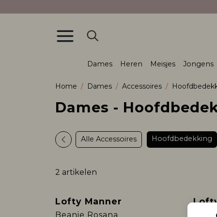
Dames
Heren
Meisjes
Jongens
Home
Dames
Accessoires
Hoofdbedekk
Dames - Hoofdbedek
Hoofdbedekking
Alle Accessoires
2 artikelen
Lofty Manner
Loft
Beanie Rosana
Bean