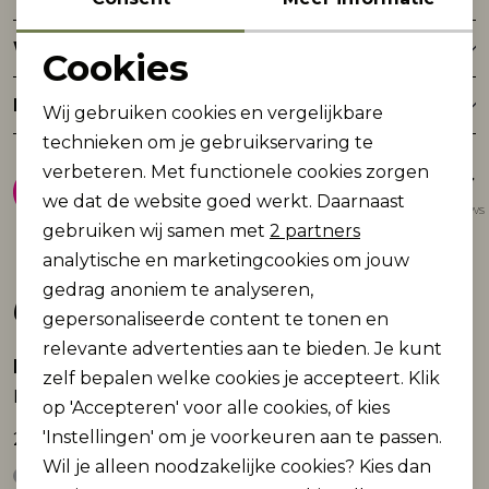
Winkelvoorraad
Cookies
Noodzakelijke cookies
Retourneren
Wij gebruiken cookies en vergelijkbare
Personalisatie cookies
technieken om je gebruikservaring te
8.9
verbeteren. Met functionele cookies zorgen
Analytische cookies
we dat de website goed werkt. Daarnaast
Gemiddelde van 1947 reviews
Marketing cookies
gebruiken wij samen met
2 partners
analytische en marketingcookies om jouw
gedrag anoniem te analyseren,
Gerelateerde producten
gepersonaliseerde content te tonen en
relevante advertenties aan te bieden. Je kunt
Lofty Manner
zelf bepalen welke cookies je accepteert. Klik
Beanie Rosana
op 'Accepteren' voor alle cookies, of kies
'Instellingen' om je voorkeuren aan te passen.
24,95
Wil je alleen noodzakelijke cookies? Kies dan