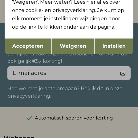
'Weigeren'. Meer weten? Lees
hier
alles over
onze cookie- en privacyverklaring. Je kunt op
elk moment je instellingen wijzigingen door
op de link te klikken onder aan de pagina.
Altijd als eerste op de hoogte
Opslaan
Terug
zijn?
Accepteren
Weigeren
Instellen
Schrijf je in voor onze nieuwsbrief en ontvang dan
ook gelijk €5,- korting!
Hoe we met je data omgaan? Bekijk dit in onze
privacyverklaring.
Automatisch sparen voor korting