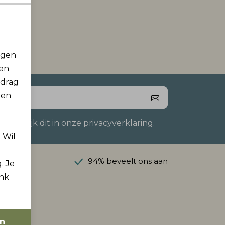
rgen
men
edrag
 en
 Bekijk dit in onze privacyverklaring.
. Wil
anaf €50
94% beveelt ons aan
. Je
ink
en