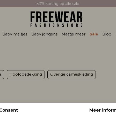
50% korting op alle sale
Baby meisjes
Baby jongens
Maatje meer
Sale
Blog
e
Hoofdbedekking
Overige dameskleding
Consent
Meer inform
A SC:Scarf