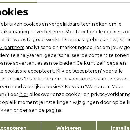
ookies
Noodzakelijke cookies
Personalisatie cookies
gebruiken cookies en vergelijkbare technieken om je
uikservaring te verbeteren. Met functionele cookies zo
Analytische cookies
Marketing cookies
at de website goed werkt. Daarnaast gebruiken wij sa
2 partners
analytische en marketingcookies om jouw g
ogte zijn?
iem te analyseren, gepersonaliseerde content te tonen
vante advertenties aan te bieden. Je kunt zelf bepalen
vang dan ook gelijk €5,-
e cookies je accepteert. Klik op 'Accepteren' voor alle
Hoe we met je data omgaan?
ies, of kies 'Instellingen' om je voorkeuren aan te passen
lleen noodzakelijke cookies? Kies dan 'Weigeren'. Meer
ch sparen voor korting
Gratis verzending v
en? Lees
hier
alles over onze cookie- en privacyverklaring
 op elk moment je instellingen wijzigingen door op de l
likken onder aan de pagina.
tenservice
Freewear
Opslaan
Terug
ccepteren
Weigeren
Instell