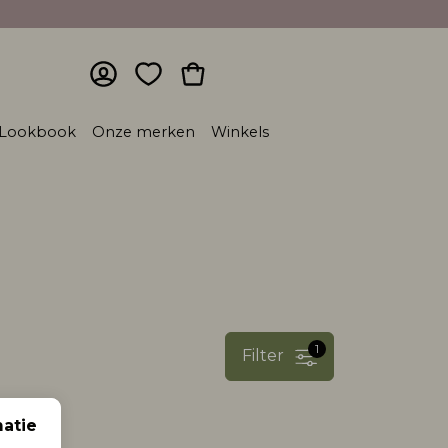
Lookbook
Onze merken
Winkels
1
Filter
atie