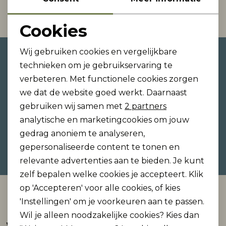
1
Filter
Rokken
T-shirts & Tops
Setje
T-shirts & Tops
Sweaters & Pullovers
Sjaal
Cookies
Noodzakelijke cookies
Wij gebruiken cookies en vergelijkbare
Altijd als eerste op de hoogte
Sweaters & Pullovers
Vesten & Blazers
Sweaters & Pullovers
Vesten & Blazers
T-shirts & Tops
Personalisatie cookies
technieken om je gebruikservaring te
zijn?
verbeteren. Met functionele cookies zorgen
Analytische cookies
T-shirts & Tops
Zwemkleding
T-shirts & Tops
Zwemkleding
Vesten & Blazers
Schrijf je in voor onze nieuwsbrief en ontvang dan
we dat de website goed werkt. Daarnaast
ook gelijk €5,- korting!
Marketing cookies
gebruiken wij samen met
2 partners
Vesten & Blazers
Vesten & Blazers
analytische en marketingcookies om jouw
gedrag anoniem te analyseren,
Hoe we met je data omgaan? Bekijk dit in onze
gepersonaliseerde content te tonen en
privacyverklaring.
relevante advertenties aan te bieden. Je kunt
zelf bepalen welke cookies je accepteert. Klik
op 'Accepteren' voor alle cookies, of kies
Automatisch sparen voor korting
'Instellingen' om je voorkeuren aan te passen.
Wil je alleen noodzakelijke cookies? Kies dan