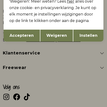
Webshop
'Weigeren'. Meer weten? Lees
hier
alles over
onze cookie- en privacyverklaring. Je kunt op
Plein 9
elk moment je instellingen wijzigingen door
3861AB Nijkerk
op de link te klikken onder aan de pagina.
Nederland
Opslaan
Terug
Telefoon
0332000602
Accepteren
Weigeren
Instellen
E-mailadres
klantenservice@freewear.nl
Klantenservice
Freewear
Volg ons