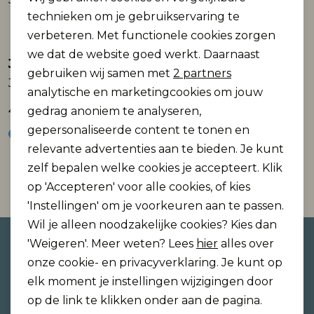
Personalisatie cookies
technieken om je gebruikservaring te
verbeteren. Met functionele cookies zorgen
Analytische cookies
we dat de website goed werkt. Daarnaast
Jack and Jones
Jack and Jones
Marketing cookies
gebruiken wij samen met
2 partners
JPSTWILL FUSION SWEAT PANTS NOOS
JPSTWILL JJCLOUD SWEAT PANTS NOOS
analytische en marketingcookies om jouw
49,99
39,99
gedrag anoniem te analyseren,
gepersonaliseerde content te tonen en
relevante advertenties aan te bieden. Je kunt
zelf bepalen welke cookies je accepteert. Klik
1
Filter
op 'Accepteren' voor alle cookies, of kies
'Instellingen' om je voorkeuren aan te passen.
Wil je alleen noodzakelijke cookies? Kies dan
Altijd als eerste op de hoogte
'Weigeren'. Meer weten? Lees
hier
alles over
zijn?
onze cookie- en privacyverklaring. Je kunt op
elk moment je instellingen wijzigingen door
Schrijf je in voor onze nieuwsbrief en ontvang dan
op de link te klikken onder aan de pagina.
ook gelijk €5,- korting!