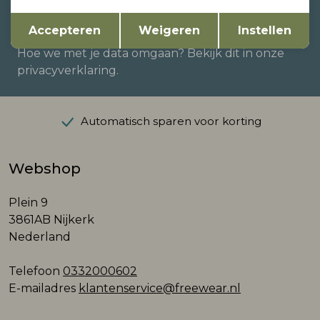
Opslaan
Terug
Accepteren
Weigeren
Instellen
Hoe we met je data omgaan? Bekijk dit in onze
privacyverklaring.
Automatisch sparen voor korting
Webshop
Plein 9
3861AB Nijkerk
Nederland
Telefoon
0332000602
E-mailadres
klantenservice@freewear.nl