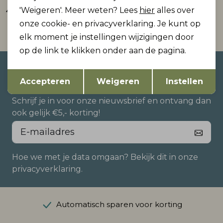
'Weigeren'. Meer weten? Lees
hier
alles over
49,99
59,99
onze cookie- en privacyverklaring. Je kunt op
elk moment je instellingen wijzigingen door
op de link te klikken onder aan de pagina.
Altijd als eerste op de hoogte
Opslaan
Terug
Accepteren
Weigeren
Instellen
zijn?
Schrijf je in voor onze nieuwsbrief en ontvang dan
ook gelijk €5,- korting!
Hoe we met je data omgaan? Bekijk dit in onze
privacyverklaring.
Automatisch sparen voor korting