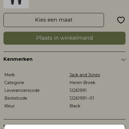
Rokken
T-shirts & Tops
Setje
T-shirts & Tops
Sweaters & Pullovers
Sjaal
Kies een maat
Sweaters & Pullovers
Vesten & Blazers
Sweaters & Pullovers
Vesten & Blazers
T-shirts & Tops
Plaats in winkelmand
T-shirts & Tops
Zwemkleding
T-shirts & Tops
Zwemkleding
Vesten & Blazers
Kenmerken
Vesten & Blazers
Vesten & Blazers
Merk
Jack and Jones
Categorie
Heren Broek
Leverancierscode
12261991
Bestelcode
12261991--01
Kleur
Black
Winkelvoorraad