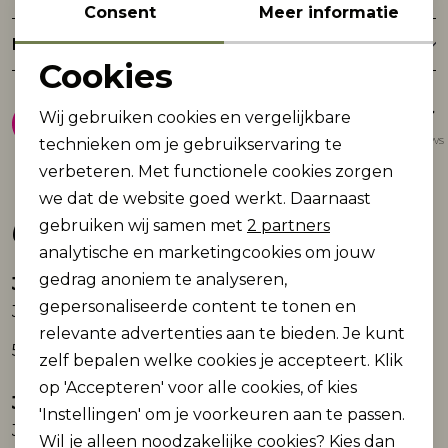
Consent
Meer informatie
Retourneren
Cookies
Noodzakelijke cookies
8.9
Wij gebruiken cookies en vergelijkbare
Personalisatie cookies
Gemiddelde van 1947 reviews
technieken om je gebruikservaring te
verbeteren. Met functionele cookies zorgen
Analytische cookies
we dat de website goed werkt. Daarnaast
Gerelateerde producten
Marketing cookies
gebruiken wij samen met
2 partners
analytische en marketingcookies om jouw
gedrag anoniem te analyseren,
Jack and Jones
Jack and Jones
Nieuw
Nieuw
gepersonaliseerde content te tonen en
JJICLARK JJVINTAGE CB 159 NOOS
JJICLARK JJDUKE JJ 696 NOOS
relevante advertenties aan te bieden. Je kunt
59,99
79,99
zelf bepalen welke cookies je accepteert. Klik
op 'Accepteren' voor alle cookies, of kies
Jack and Jones
Jack and Jones
Nieuw
Nieuw
'Instellingen' om je voorkeuren aan te passen.
JJIALEX JJORIGINAL SBD 304 NOOS
JPSTOLLIE CONNOR CHINO NOOS
Wil je alleen noodzakelijke cookies? Kies dan