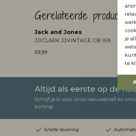
anon
Gerelateerde producten
rele
welk
cook
Jack and Jones
Jack
Nieuw
Nieu
je a
JJICLARK JJVINTAGE CB 159 NOOS
wet
59,99
79,99
kunt
te k
A
Altijd als eerste op de ho
Schrijf je in voor onze nieuwsbrief en ont
korting!
Snelle levering
Automatis