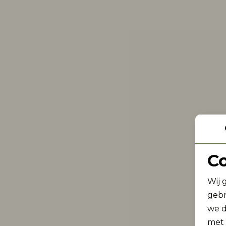
C
Wij 
gebr
we d
met