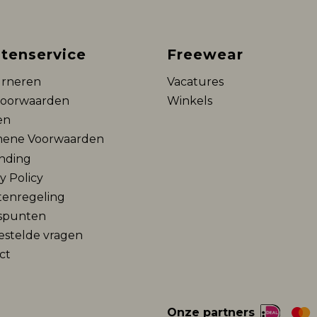
tenservice
Freewear
rneren
Vacatures
voorwaarden
Winkels
en
ene Voorwaarden
nding
y Policy
tenregeling
spunten
estelde vragen
ct
Onze partners