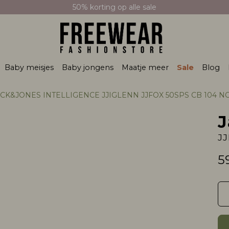
50% korting op alle sale
Baby meisjes
Baby jongens
Maatje meer
Sale
Blog
CK&JONES INTELLIGENCE JJIGLENN JJFOX 50SPS CB 104 NOOS blue deni
J
5