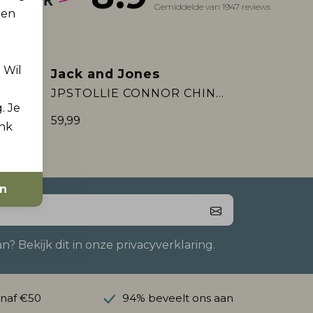
Gemiddelde van 1947 reviews
 en
. Wil
Jack and Jones
Nieuw
JJIALEX JJORIGINAL SBD 304 NOOS
JPSTOLLIE CONNOR CHINO NOOS
. Je
59,99
ink
en
 Bekijk dit in onze privacyverklaring.
anaf €50
94% beveelt ons aan