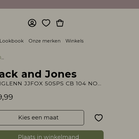
Lookbook
Onze merken
Winkels
m
ack and Jones
JJIGLENN JJFOX 50SPS CB 104 NOOS
9,99
Kies een maat
Plaats in winkelmand