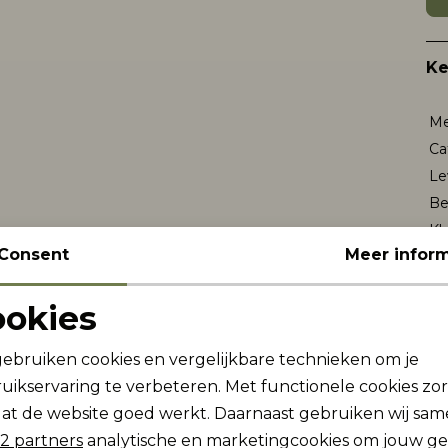
K
Me
Ca
Le
Be
Kl
Consent
Meer inform
Wi
ookies
Noodzakelijke cookies
Personalisatie cookies
Re
gebruiken cookies en vergelijkbare technieken om je
uikservaring te verbeteren. Met functionele cookies zo
Analytische cookies
Marketing cookies
at de website goed werkt. Daarnaast gebruiken wij sa
2 partners
analytische en marketingcookies om jouw g