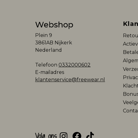
Webshop
Klan
Plein 9
Retou
3861AB Nijkerk
Actie
Nederland
Betal
Algem
Telefoon
0332000602
Verze
E-mailadres
Privac
klantenservice@freewear.nl
Klach
Bonu
Veelg
Conta
Volg ons