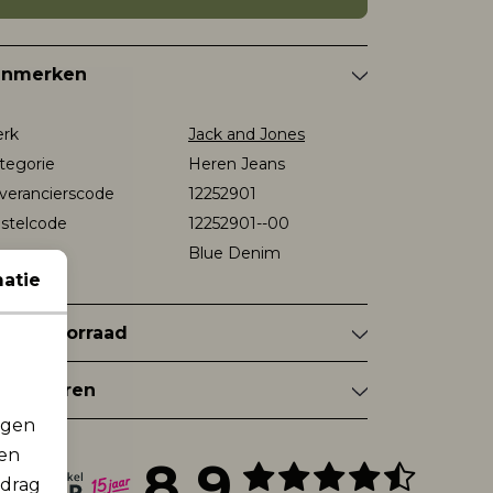
enmerken
rk
Jack and Jones
tegorie
Heren Jeans
verancierscode
12252901
stelcode
12252901--00
eur
Blue Denim
atie
nkelvoorraad
tourneren
rgen
men
8.9
edrag