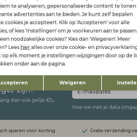
iem te analyseren, gepersonaliseerde content te tonen
vante advertenties aan te bieden. Je kunt zelf bepalen
e cookies je accepteert. Klik op 'Accepteren' voor alle
ies, of kies 'Instellingen' om je voorkeuren aan te passen
 and Jones
Jack and Jones
w
Nieuw
lleen noodzakelijke cookies? Kies dan 'Weigeren'. Meer
JJICLARK JJDUKE JJ 696 NOOS
en? Lees
hier
alles over onze cookie- en privacyverklaring
49,99
 op elk moment je instellingen wijzigingen door op de l
likken onder aan de pagina.
Opslaan
Terug
ccepteren
Weigeren
Instell
ogte zijn?
vang dan ook gelijk €5,-
Hoe we met je data omgaan?
ch sparen voor korting
Gratis verzending v