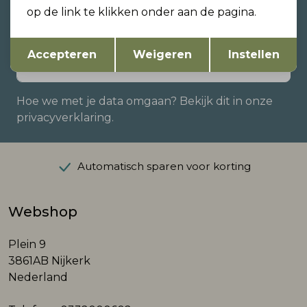
zijn?
op de link te klikken onder aan de pagina.
Schrijf je in voor onze nieuwsbrief en ontvang dan
ook gelijk €5,- korting!
Opslaan
Terug
Accepteren
Weigeren
Instellen
Hoe we met je data omgaan? Bekijk dit in onze
privacyverklaring.
Automatisch sparen voor korting
Webshop
Plein 9
3861AB Nijkerk
Nederland