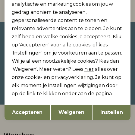
analytische en marketingcookies om jouw
gedrag anoniem te analyseren,
gepersonaliseerde content te tonen en
relevante advertenties aan te bieden. Je kunt
Altijd als eerste op de hoogte
zelf bepalen welke cookies je accepteert. Klik
zijn?
op 'Accepteren' voor alle cookies, of kies
Schrijf je in voor onze nieuwsbrief en ontvang dan
'Instellingen' om je voorkeuren aan te passen.
ook gelijk €5,- korting!
Wil je alleen noodzakelijke cookies? Kies dan
'Weigeren'. Meer weten? Lees
hier
alles over
onze cookie- en privacyverklaring. Je kunt op
elk moment je instellingen wijzigingen door
Hoe we met je data omgaan? Bekijk dit in onze
op de link te klikken onder aan de pagina.
privacyverklaring.
Opslaan
Terug
Accepteren
Weigeren
Instellen
Automatisch sparen voor korting