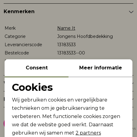
Kenmerken
Rokken
T-shirts & Tops
Setje
T-shirts & Tops
Sweaters & Pullovers
Sjaal
Merk
Name It
Sweaters & Pullovers
Vesten & Blazers
Sweaters & Pullovers
Vesten & Blazers
T-shirts & Tops
Categorie
Jongens Hoofdbedekking
Leverancierscode
13183533
T-shirts & Tops
Zwemkleding
T-shirts & Tops
Zwemkleding
Vesten & Blazers
Bestelcode
13183533--00
Kleur
Black
Consent
Meer informatie
Vesten & Blazers
Vesten & Blazers
Winkelvoorraad
Cookies
Noodzakelijke cookies
Retourneren
Wij gebruiken cookies en vergelijkbare
Personalisatie cookies
technieken om je gebruikservaring te
verbeteren. Met functionele cookies zorgen
8.9
Analytische cookies
we dat de website goed werkt. Daarnaast
Gemiddelde van 1947 reviews
Marketing cookies
gebruiken wij samen met
2 partners