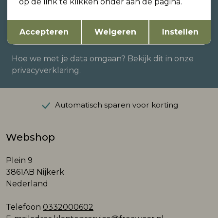
op de link te klikken onder aan de pagina.
Schrijf je in voor onze nieuwsbrief en ontvang dan
ook gelijk €5,- korting!
Opslaan
Terug
Accepteren
Weigeren
Instellen
Hoe we met je data omgaan? Bekijk dit in onze
privacyverklaring.
Automatisch sparen voor korting
Webshop
Plein 9
3861AB Nijkerk
Nederland
Telefoon
0332000602