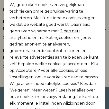
Wij gebruiken cookies en vergelijkbare
Gerelateerde producten
Personalisatie cookies
technieken om je gebruikservaring te
verbeteren. Met functionele cookies zorgen
Analytische cookies
Noisy May
Noisy May
we dat de website goed werkt. Daarnaast
NMVIKKA TOP S/L GATHERING TOP JRS
NMIDA S/S O-NECK STP T-SHIRT JRS
Marketing cookies
gebruiken wij samen met
2 partners
analytische en marketingcookies om jouw
24,99
34,99
gedrag anoniem te analyseren,
Noisy May
Noisy May
gepersonaliseerde content te tonen en
relevante advertenties aan te bieden. Je kunt
NMIDA COWBOYS/S T-SHIRT JRS FWD
NOISY MAY - PEN
zelf bepalen welke cookies je accepteert. Klik
21,99
0,99
op 'Accepteren' voor alle cookies, of kies
'Instellingen' om je voorkeuren aan te passen.
Wil je alleen noodzakelijke cookies? Kies dan
'Weigeren'. Meer weten? Lees
hier
alles over
Altijd als eerste op de hoogte
onze cookie- en privacyverklaring. Je kunt op
zijn?
elk moment je instellingen wijzigingen door