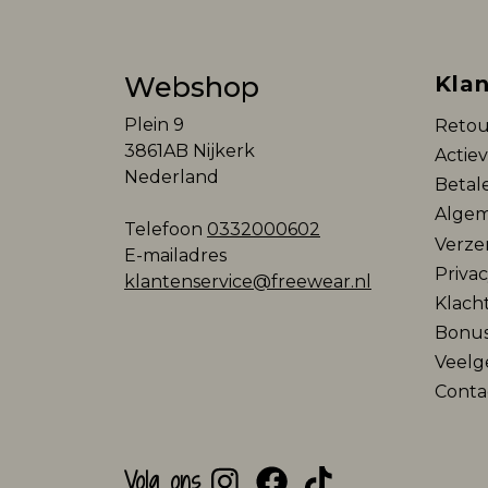
Webshop
Klan
Plein 9
Retou
3861AB Nijkerk
Actie
Nederland
Betal
Algem
Telefoon
0332000602
Verze
E-mailadres
Privac
klantenservice@freewear.nl
Klach
Bonu
Veelg
Conta
Volg ons