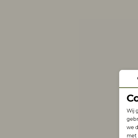
C
Wij 
gebr
we d
met