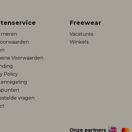
tenservice
Freewear
rneren
Vacatures
voorwaarden
Winkels
en
ene Voorwaarden
nding
y Policy
tenregeling
spunten
estelde vragen
ct
Onze partners