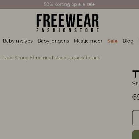
50% korting op alle sale
Baby meisjes
Baby jongens
Maatje meer
Sale
Blog
 Tailor Group Structured stand up jacket black
T
St
6