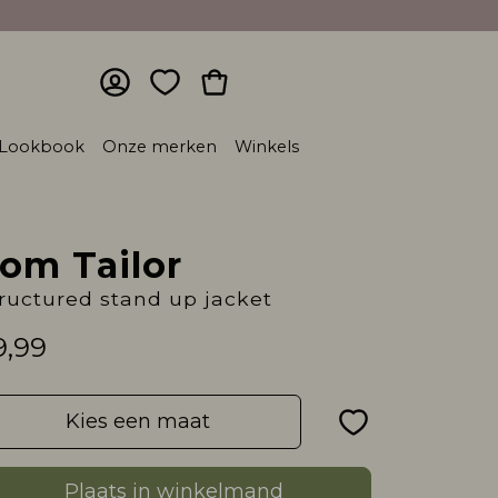
Lookbook
Onze merken
Winkels
om Tailor
ructured stand up jacket
9,99
Kies een maat
Plaats in winkelmand