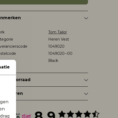
enmerken
rk
Tom Tailor
tegorie
Heren Vest
verancierscode
1049020
stelcode
1049020--00
eur
Black
atie
nkelvoorraad
tourneren
rgen
men
8.9
edrag