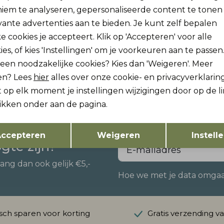
iem te analyseren, gepersonaliseerde content te tonen
vante advertenties aan te bieden. Je kunt zelf bepalen
e cookies je accepteert. Klik op 'Accepteren' voor alle
ies, of kies 'Instellingen' om je voorkeuren aan te passen
Tailor
lleen noodzakelijke cookies? Kies dan 'Weigeren'. Meer
ture Blazer
en? Lees
hier
alles over onze cookie- en privacyverklaring
 op elk moment je instellingen wijzigingen door op de l
likken onder aan de pagina.
Opslaan
Terug
ccepteren
Weigeren
Instell
ogte zijn?
vang dan ook gelijk €5,-
Hoe we met je data omgaan?
ch sparen voor korting
Gratis verzending v