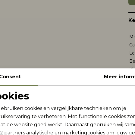
K
Me
Ca
Le
Be
Kl
Consent
Meer inform
Wi
ookies
Noodzakelijke cookies
Personalisatie cookies
Re
gebruiken cookies en vergelijkbare technieken om je
uikservaring te verbeteren. Met functionele cookies zo
Analytische cookies
Marketing cookies
at de website goed werkt. Daarnaast gebruiken wij sa
2 partners
analytische en marketingcookies om jouw g