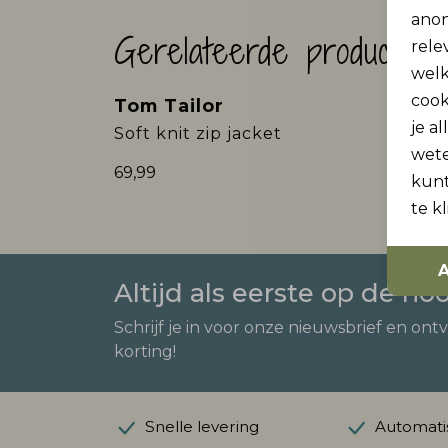
anon
Gerelateerde producten
rele
welk
cook
Tom Tailor
Tom 
je a
Soft knit zip jacket
Struc
wet
69,99
129,99
kunt
te k
A
Altijd als eerste op de ho
Schrijf je in voor onze nieuwsbrief en ont
korting!
Snelle levering
Automatis