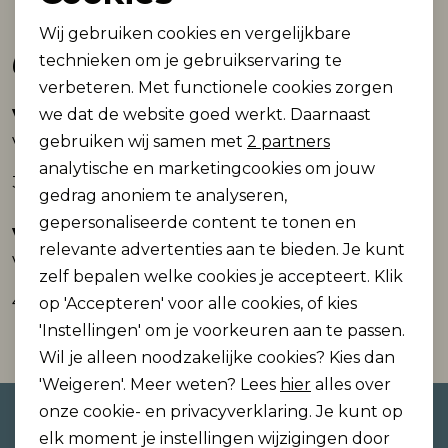
Noodzakelijke cookies
Wij gebruiken cookies en vergelijkbare
Gerelateerde producten
Personalisatie cookies
technieken om je gebruikservaring te
verbeteren. Met functionele cookies zorgen
Analytische cookies
we dat de website goed werkt. Daarnaast
Vero Moda
Vero Moda
Nieuw
Nieuw
Marketing cookies
gebruiken wij samen met
2 partners
VMMELANEY QUEENY LS SHIRT WVN NOOS
VMTOMA LS TIE SHIRT WVN
analytische en marketingcookies om jouw
34,99
44,99
gedrag anoniem te analyseren,
gepersonaliseerde content te tonen en
Vero Moda
Vero Moda
Nieuw
Nieuw
relevante advertenties aan te bieden. Je kunt
VMTOMA LS TIE SHIRT WVN
VMTOMA LS TIE SHIRT WVN
zelf bepalen welke cookies je accepteert. Klik
44,99
44,99
op 'Accepteren' voor alle cookies, of kies
'Instellingen' om je voorkeuren aan te passen.
Wil je alleen noodzakelijke cookies? Kies dan
'Weigeren'. Meer weten? Lees
hier
alles over
onze cookie- en privacyverklaring. Je kunt op
Altijd als eerste op de hoogte
elk moment je instellingen wijzigingen door