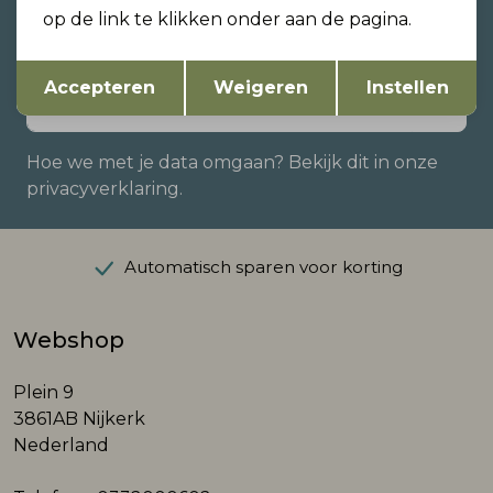
zijn?
op de link te klikken onder aan de pagina.
Schrijf je in voor onze nieuwsbrief en ontvang dan
ook gelijk €5,- korting!
Opslaan
Terug
Accepteren
Weigeren
Instellen
Hoe we met je data omgaan? Bekijk dit in onze
privacyverklaring.
Automatisch sparen voor korting
Webshop
Plein 9
3861AB Nijkerk
Nederland