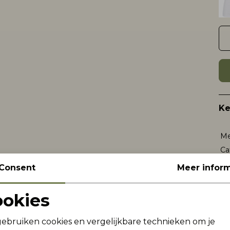
K
Me
Ca
Le
Consent
Meer inform
Be
Kl
ookies
Noodzakelijke cookies
Personalisatie cookies
gebruiken cookies en vergelijkbare technieken om je
Wi