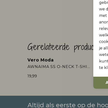
gebr
we d
met
anon
rele
welk
cook
Gerelateerde producten
je a
wet
Vero Moda
Vero
kunt
Nieuw
Nieu
AWNAIMA SS O-NECK T-SHIRT NOOS
te k
19,99
19,99
A
Altijd als eerste op de ho