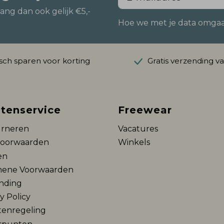
vang dan ook gelijk €5,-
Hoe we met je data omgaan?
ch sparen voor korting
Gratis verzending v
tenservice
Freewear
rneren
Vacatures
voorwaarden
Winkels
en
ene Voorwaarden
nding
y Policy
tenregeling