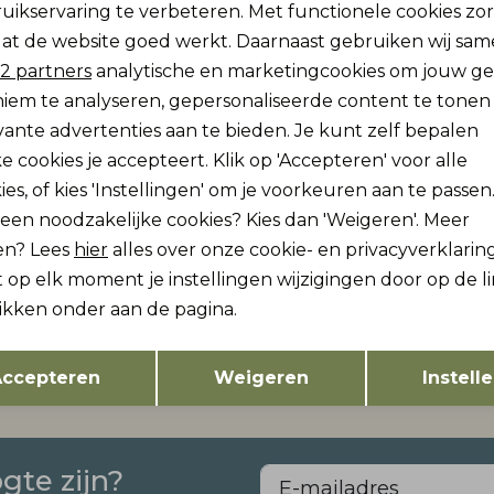
uikservaring te verbeteren. Met functionele cookies zo
Analytische cookies
Marketing cookies
at de website goed werkt. Daarnaast gebruiken wij sa
Re
2 partners
analytische en marketingcookies om jouw g
iem te analyseren, gepersonaliseerde content te tonen
vante advertenties aan te bieden. Je kunt zelf bepalen
e cookies je accepteert. Klik op 'Accepteren' voor alle
ies, of kies 'Instellingen' om je voorkeuren aan te passen
lleen noodzakelijke cookies? Kies dan 'Weigeren'. Meer
en? Lees
hier
alles over onze cookie- en privacyverklaring
 Moda
Vero Moda
 op elk moment je instellingen wijzigingen door op de l
w
Nieuw
AWNAIMA SS O-NECK T-SHIRT NOOS
likken onder aan de pagina.
26,99
Opslaan
Terug
ccepteren
Weigeren
Instell
ogte zijn?