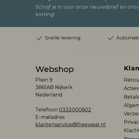
Schrijf je in voor onze nieuwsbrief en ont
korting!
Snelle levering
Automatis
Webshop
Klan
Plein 9
Retou
3861AB Nijkerk
Actie
Nederland
Betal
Algem
Telefoon
0332000602
Verze
E-mailadres
Privac
klantenservice@freewear.nl
Klach