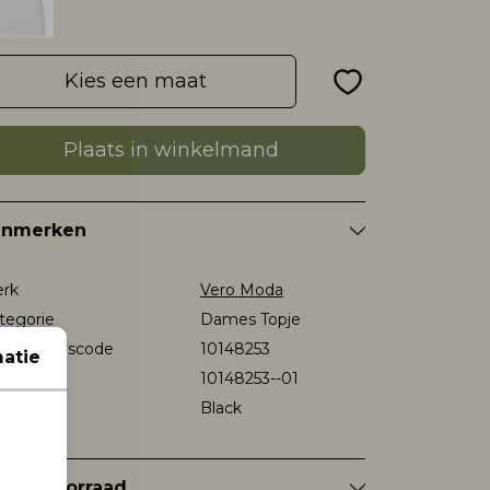
Kies een maat
Plaats in winkelmand
enmerken
rk
Vero Moda
tegorie
Dames Topje
verancierscode
10148253
atie
stelcode
10148253--01
eur
Black
nkelvoorraad