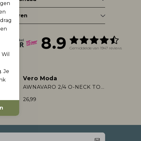
rgen
men
tourneren
edrag
 en
8.9
Gemiddelde van 1947 reviews
. Wil
. Je
Vero Moda
ink
Nieuw
AWNAVARO 2/4 O-NECK TOP NOOS
AWNAVARO 2/4 O-NECK TOP NOOS
26,99
en