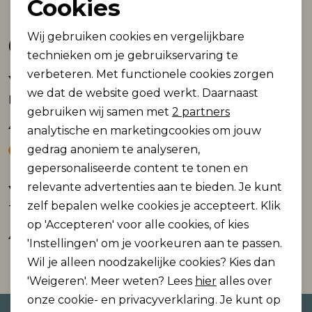
Cookies
Noodzakelijke cookies
Gerelateerde producten
Wij gebruiken cookies en vergelijkbare
Personalisatie cookies
technieken om je gebruikservaring te
verbeteren. Met functionele cookies zorgen
Analytische cookies
Yest
Yest
we dat de website goed werkt. Daarnaast
Kiera
Gieltje Essential
Marketing cookies
gebruiken wij samen met
2 partners
49,99
44,99
analytische en marketingcookies om jouw
gedrag anoniem te analyseren,
gepersonaliseerde content te tonen en
relevante advertenties aan te bieden. Je kunt
Yest
Yest
zelf bepalen welke cookies je accepteert. Klik
Tomasina Essential top
Top Zuleica Essential
op 'Accepteren' voor alle cookies, of kies
49,99
24,99
'Instellingen' om je voorkeuren aan te passen.
Wil je alleen noodzakelijke cookies? Kies dan
'Weigeren'. Meer weten? Lees
hier
alles over
onze cookie- en privacyverklaring. Je kunt op