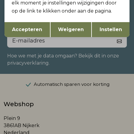
Altijd als eerste op de hoogte
elk moment je instellingen wijzigingen door
zijn?
op de link te klikken onder aan de pagina.
Schrijf je in voor onze nieuwsbrief en ontvang dan
Opslaan
Terug
ook gelijk €5,- korting!
Accepteren
Weigeren
Instellen
Hoe we met je data omgaan? Bekijk dit in onze
privacyverklaring.
Automatisch sparen voor korting
Webshop
Plein 9
3861AB Nijkerk
Nederland