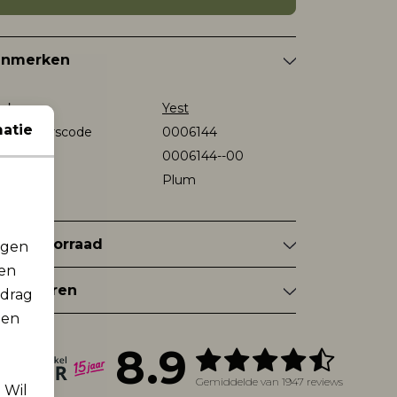
enmerken
rk
Yest
atie
verancierscode
0006144
stelcode
0006144--00
eur
Plum
nkelvoorraad
rgen
men
tourneren
edrag
 en
8.9
Gemiddelde van 1947 reviews
. Wil