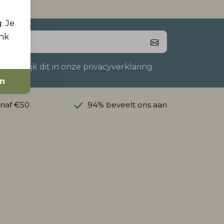
. Je
ink
 Bekijk dit in onze privacyverklaring.
en
anaf €50
94% beveelt ons aan