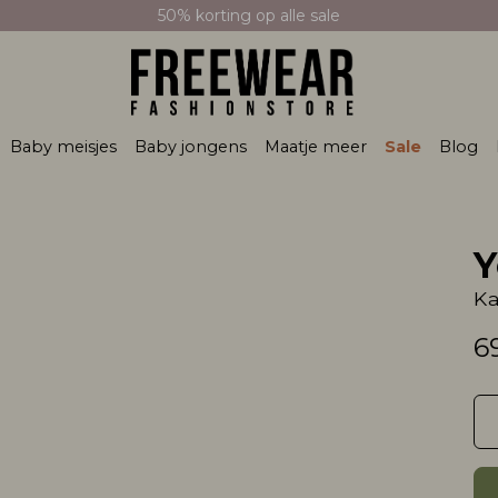
50% korting op alle sale
Baby meisjes
Baby jongens
Maatje meer
Sale
Blog
Y
Ka
6