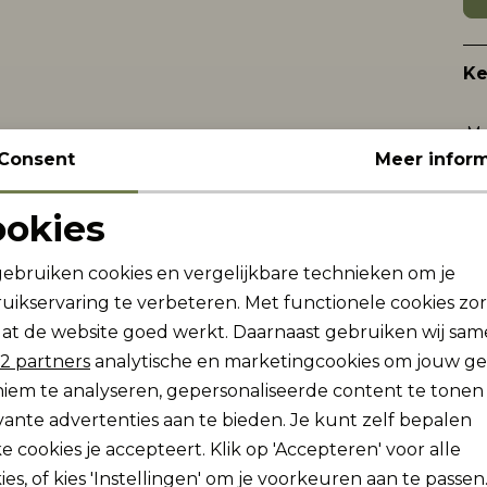
K
Me
Consent
Meer inform
Le
Be
ookies
Kl
Noodzakelijke cookies
Personalisatie cookies
gebruiken cookies en vergelijkbare technieken om je
Wi
uikservaring te verbeteren. Met functionele cookies zo
Analytische cookies
Marketing cookies
at de website goed werkt. Daarnaast gebruiken wij sa
Re
2 partners
analytische en marketingcookies om jouw g
iem te analyseren, gepersonaliseerde content te tonen
vante advertenties aan te bieden. Je kunt zelf bepalen
e cookies je accepteert. Klik op 'Accepteren' voor alle
ies, of kies 'Instellingen' om je voorkeuren aan te passen