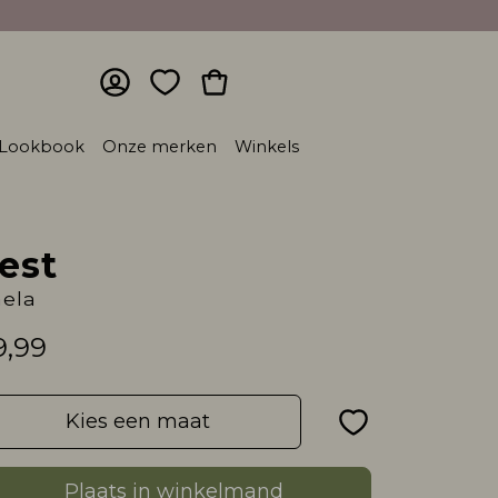
Lookbook
Onze merken
Winkels
est
ela
9,99
Kies een maat
Plaats in winkelmand