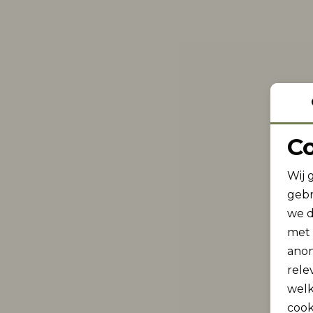
C
Wij 
gebr
we d
met
anon
rele
welk
cook