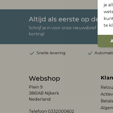
je a
wet
Altijd als eerste op de ho
kunt
te k
Schrijf je in voor onze nieuwsbrief en ont
korting!
A
Snelle levering
Automatis
Webshop
Klan
Plein 9
Retou
3861AB Nijkerk
Actie
Nederland
Betal
Algem
Telefoon
0332000602