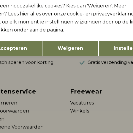
lleen noodzakelijke cookies? Kies dan 'Weigeren'. Meer
en? Lees
hier
alles over onze cookie- en privacyverklaring
ogte zijn?
 op elk moment je instellingen wijzigingen door op de l
likken onder aan de pagina.
vang dan ook gelijk €5,-
Hoe we met je data omgaan?
Opslaan
Terug
ccepteren
Weigeren
Instell
ch sparen voor korting
Gratis verzending v
tenservice
Freewear
rneren
Vacatures
voorwaarden
Winkels
en
ene Voorwaarden