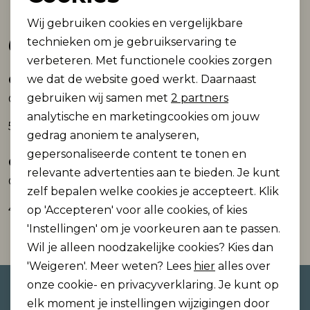
Noodzakelijke cookies
Wij gebruiken cookies en vergelijkbare
Gerelateerde producten
Personalisatie cookies
technieken om je gebruikservaring te
verbeteren. Met functionele cookies zorgen
Analytische cookies
we dat de website goed werkt. Daarnaast
Carmakoma
Carmakoma
Nieuw
Marketing cookies
gebruiken wij samen met
2 partners
CARWILLY HW WIDE DNM TAI081 NOOS
CARMUNICH MW WIDE CRINKLE PANT PNT
analytische en marketingcookies om jouw
59,99
39,99
gedrag anoniem te analyseren,
gepersonaliseerde content te tonen en
Carmakoma
Carmakoma
relevante advertenties aan te bieden. Je kunt
CARPAULA TULUM EMB PULL-UP PANT WVN
CARSANIA BUTTON SHORTS JRS PNT
zelf bepalen welke cookies je accepteert. Klik
44,99
26,99
op 'Accepteren' voor alle cookies, of kies
'Instellingen' om je voorkeuren aan te passen.
Wil je alleen noodzakelijke cookies? Kies dan
'Weigeren'. Meer weten? Lees
hier
alles over
onze cookie- en privacyverklaring. Je kunt op
Altijd als eerste op de hoogte
elk moment je instellingen wijzigingen door