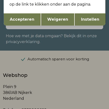
zijn?
op de link te klikken onder aan de pagina.
Schrijf je in voor onze nieuwsbrief en ontvang dan
ook gelijk €5,- korting!
Opslaan
Terug
Accepteren
Weigeren
Instellen
Hoe we met je data omgaan? Bekijk dit in onze
privacyverklaring.
Automatisch sparen voor korting
Webshop
Plein 9
3861AB Nijkerk
Nederland